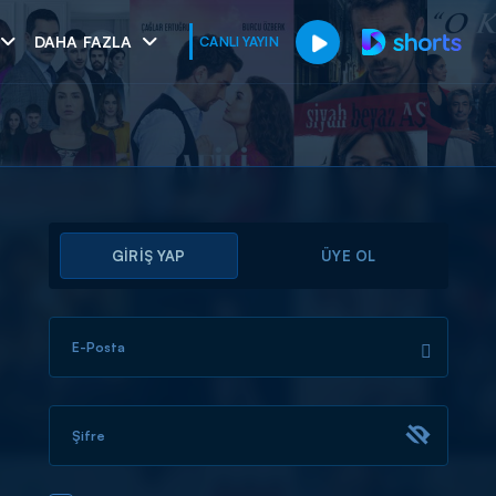
DAHA FAZLA
CANLI YAYIN
GİRİŞ YAP
ÜYE OL
E-Posta
muhteşem ikili
I
Şifre