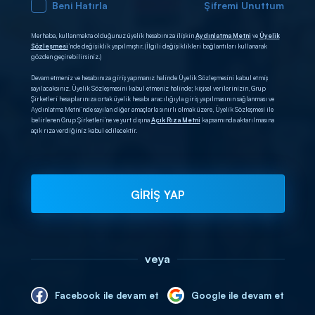
Beni Hatırla
Şifremi Unuttum
Merhaba, kullanmakta olduğunuz üyelik hesabınıza ilişkin
Aydınlatma Metni
ve
Üyelik
Sözleşmesi
’nde değişiklik yapılmıştır. (İlgili değişiklikleri bağlantıları kullanarak
gözden geçirebilirsiniz.)
Devam etmeniz ve hesabınıza giriş yapmanız halinde Üyelik Sözleşmesini kabul etmiş
sayılacaksınız. Üyelik Sözleşmesini kabul etmeniz halinde; kişisel verilerinizin, Grup
Şirketleri hesaplarınıza ortak üyelik hesabı aracılığıyla giriş yapılmasının sağlanması ve
Aydınlatma Metni’nde sayılan diğer amaçlarla sınırlı olmak üzere, Üyelik Sözleşmesi ile
belirlenen Grup Şirketleri’ne ve yurt dışına
Açık Rıza Metni
kapsamında aktarılmasına
açık rıza verdiğiniz kabul edilecektir.
GİRİŞ YAP
veya
Facebook ile devam et
Google ile devam et