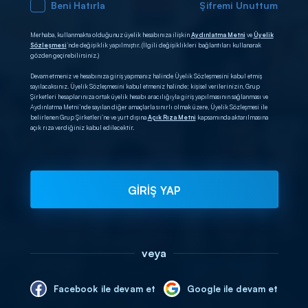
Beni Hatırla
Şifremi Unuttum
Merhaba, kullanmakta olduğunuz üyelik hesabınıza ilişkin
Aydınlatma Metni
ve
Üyelik
Sözleşmesi
’nde değişiklik yapılmıştır. (İlgili değişiklikleri bağlantıları kullanarak
gözden geçirebilirsiniz.)
Devam etmeniz ve hesabınıza giriş yapmanız halinde Üyelik Sözleşmesini kabul etmiş
sayılacaksınız. Üyelik Sözleşmesini kabul etmeniz halinde; kişisel verilerinizin, Grup
Şirketleri hesaplarınıza ortak üyelik hesabı aracılığıyla giriş yapılmasının sağlanması ve
Aydınlatma Metni’nde sayılan diğer amaçlarla sınırlı olmak üzere, Üyelik Sözleşmesi ile
belirlenen Grup Şirketleri’ne ve yurt dışına
Açık Rıza Metni
kapsamında aktarılmasına
açık rıza verdiğiniz kabul edilecektir.
GİRİŞ YAP
veya
Facebook ile devam et
Google ile devam et