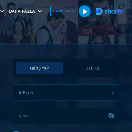
DAHA FAZLA
CANLI YAYIN
GİRİŞ YAP
ÜYE OL
E-Posta
muhteşem ikili
I
Şifre