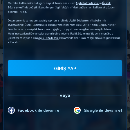
Merhaba, kullanmakta olduğunuz üyelik hesabınıza ilişkin
Aydınlatma Metni
ve
Üyelik
Sözleşmesi
’nde değişiklik yapılmıştır. (İlgili değişiklikleri bağlantıları kullanarak gözden
geçirebilirsiniz.)
Devam etmeniz ve hesabınıza giriş yapmanız halinde Üyelik Sözleşmesini kabul etmiş
sayılacaksınız. Üyelik Sözleşmesini kabul etmeniz halinde; kişisel verilerinizin, Grup Şirketleri
hesaplarınıza ortak üyelik hesabı aracılığıyla giriş yapılmasının sağlanması ve Aydınlatma
Metni’nde sayılan diğer amaçlarla sınırlı olmak üzere, Üyelik Sözleşmesi ile belirlenen Grup
Şirketleri’ne ve yurt dışına
Açık Rıza Metni
kapsamında aktarılmasına açık rıza verdiğiniz kabul
edilecektir.
GİRİŞ YAP
veya
Facebook ile devam et
Google ile devam et