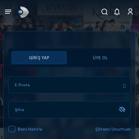
Arama
GİRİŞ YAP
ÜYE OL
muhteşem ikili
ARAMA SONUÇLARI
E-Posta
Şifre
Beni Hatırla
Şifremi Unuttum
DİĞER SONUÇLAR