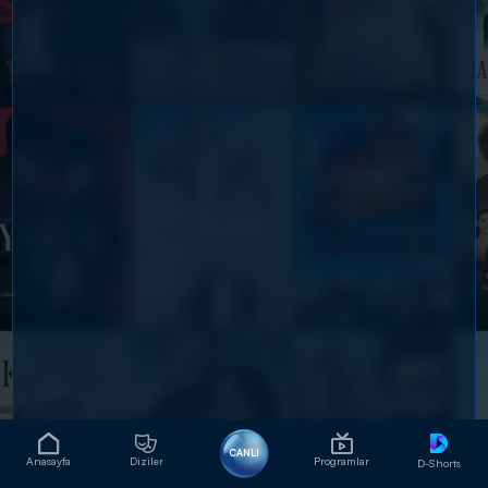
CANLI
Anasayfa
Diziler
Programlar
D-Shorts