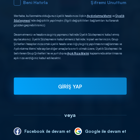
Beni Hatırla
Şifremi Unuttum
Merhaba, kullanmakta olduğunuz üyelik hesabınıza ilişkin
Aydınlatma Metni
ve
Üyelik
Sözleşmesi
’nde değişiklik yapılmıştır. (İlgili değişiklikleri bağlantıları kullanarak
gözden geçirebilirsiniz.)
Devam etmeniz ve hesabınıza giriş yapmanız halinde Üyelik Sözleşmesini kabul etmiş
sayılacaksınız. Üyelik Sözleşmesini kabul etmeniz halinde; kişisel verilerinizin, Grup
Şirketleri hesaplarınıza ortak üyelik hesabı aracılığıyla giriş yapılmasının sağlanması ve
Aydınlatma Metni’nde sayılan diğer amaçlarla sınırlı olmak üzere, Üyelik Sözleşmesi ile
belirlenen Grup Şirketleri’ne ve yurt dışına
Açık Rıza Metni
kapsamında aktarılmasına
açık rıza verdiğiniz kabul edilecektir.
GİRİŞ YAP
veya
Facebook ile devam et
Google ile devam et