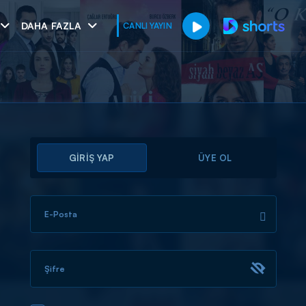
DAHA FAZLA
CANLI YAYIN
GİRİŞ YAP
ÜYE OL
E-Posta
muhteşem ikili
I
Şifre