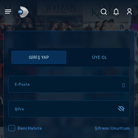
Arama
GİRİŞ YAP
ÜYE OL
muhteşem ikili
ARAMA SONUÇLARI
E-Posta
Şifre
Beni Hatırla
Şifremi Unuttum
DİĞER SONUÇLAR