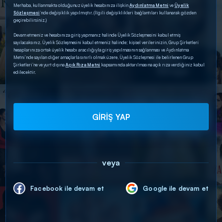
Merhaba, kullanmakta olduğunuz üyelik hesabınıza ilişkin
Aydınlatma Metni
ve
Üyelik
Sözleşmesi
’nde değişiklik yapılmıştır. (İlgili değişiklikleri bağlantıları kullanarak gözden
geçirebilirsiniz.)
Devam etmeniz ve hesabınıza giriş yapmanız halinde Üyelik Sözleşmesini kabul etmiş
sayılacaksınız. Üyelik Sözleşmesini kabul etmeniz halinde; kişisel verilerinizin, Grup Şirketleri
hesaplarınıza ortak üyelik hesabı aracılığıyla giriş yapılmasının sağlanması ve Aydınlatma
Metni’nde sayılan diğer amaçlarla sınırlı olmak üzere, Üyelik Sözleşmesi ile belirlenen Grup
Şirketleri’ne ve yurt dışına
Açık Rıza Metni
kapsamında aktarılmasına açık rıza verdiğiniz kabul
edilecektir.
GİRİŞ YAP
veya
Facebook ile devam et
Google ile devam et