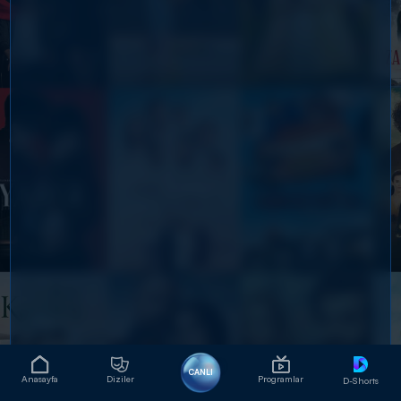
CANLI
Anasayfa
Diziler
Programlar
D-Shorts