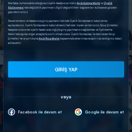
Merhaba, kullanmakta olduğunuz üyelik hesabınıza ilişkin
Aydınlatma Metni
ve
Üyelik
Sözleşmesi
’nde değişiklik yapılmıştır. (İlgili değişiklikleri bağlantıları kullanarak gözden
geçirebilirsiniz.)
Devam etmeniz ve hesabınıza giriş yapmanız halinde Üyelik Sözleşmesini kabul etmiş
sayılacaksınız. Üyelik Sözleşmesini kabul etmeniz halinde; kişisel verilerinizin, Grup Şirketleri
hesaplarınıza ortak üyelik hesabı aracılığıyla giriş yapılmasının sağlanması ve Aydınlatma
Metni’nde sayılan diğer amaçlarla sınırlı olmak üzere, Üyelik Sözleşmesi ile belirlenen Grup
Şirketleri’ne ve yurt dışına
Açık Rıza Metni
kapsamında aktarılmasına açık rıza verdiğiniz kabul
edilecektir.
GİRİŞ YAP
veya
Facebook ile devam et
Google ile devam et