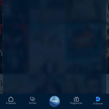
CANLI
Anasayfa
Diziler
Programlar
D-Shorts