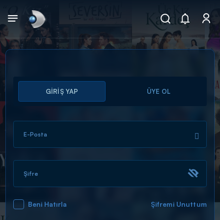
Arama
GİRİŞ YAP
ÜYE OL
muhteşem ikili
ARAMA SONUÇLARI
E-Posta
Şifre
Beni Hatırla
Şifremi Unuttum
DİĞER SONUÇLAR