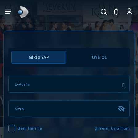
Arama
GİRİŞ YAP
ÜYE OL
muhteşem ikili
ARAMA SONUÇLARI
E-Posta
Şifre
Beni Hatırla
Şifremi Unuttum
DİĞER SONUÇLAR