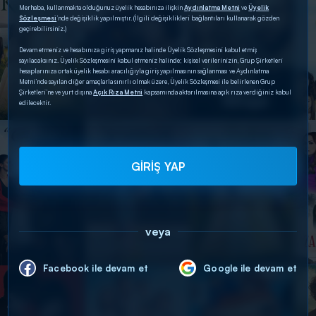
Merhaba, kullanmakta olduğunuz üyelik hesabınıza ilişkin
Aydınlatma Metni
ve
Üyelik
Sözleşmesi
’nde değişiklik yapılmıştır. (İlgili değişiklikleri bağlantıları kullanarak gözden
geçirebilirsiniz.)
Devam etmeniz ve hesabınıza giriş yapmanız halinde Üyelik Sözleşmesini kabul etmiş
sayılacaksınız. Üyelik Sözleşmesini kabul etmeniz halinde; kişisel verilerinizin, Grup Şirketleri
hesaplarınıza ortak üyelik hesabı aracılığıyla giriş yapılmasının sağlanması ve Aydınlatma
Metni’nde sayılan diğer amaçlarla sınırlı olmak üzere, Üyelik Sözleşmesi ile belirlenen Grup
Şirketleri’ne ve yurt dışına
Açık Rıza Metni
kapsamında aktarılmasına açık rıza verdiğiniz kabul
edilecektir.
GİRİŞ YAP
veya
Facebook ile devam et
Google ile devam et