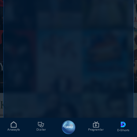
CANLI
Anasayfa
Diziler
Programlar
D-Shorts