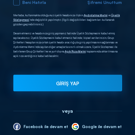
Beni Hatırla
Şifremi Unuttum
Merhaba, kullanmakta olduğunuz üyelik hesabınıza ilişkin
Aydınlatma Metni
ve
Üyelik
Sözleşmesi
’nde değişiklik yapılmıştır. (İlgili değişiklikleri bağlantıları kullanarak
gözden geçirebilirsiniz.)
Devam etmeniz ve hesabınıza giriş yapmanız halinde Üyelik Sözleşmesini kabul etmiş
sayılacaksınız. Üyelik Sözleşmesini kabul etmeniz halinde; kişisel verilerinizin, Grup
Şirketleri hesaplarınıza ortak üyelik hesabı aracılığıyla giriş yapılmasının sağlanması ve
Aydınlatma Metni’nde sayılan diğer amaçlarla sınırlı olmak üzere, Üyelik Sözleşmesi ile
belirlenen Grup Şirketleri’ne ve yurt dışına
Açık Rıza Metni
kapsamında aktarılmasına
açık rıza verdiğiniz kabul edilecektir.
GİRİŞ YAP
veya
Facebook ile devam et
Google ile devam et