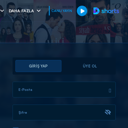
DAHA FAZLA
CANLI YAYIN
GİRİŞ YAP
ÜYE OL
E-Posta
muhteşem ikili
I
Şifre