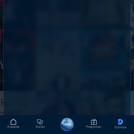
CANLI
Anasayfa
Diziler
Programlar
D-Shorts