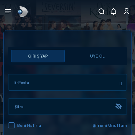
Arama
GİRİŞ YAP
ÜYE OL
muhteşem ikili
ARAMA SONUÇLARI
E-Posta
Şifre
Beni Hatırla
Şifremi Unuttum
DİĞER SONUÇLAR