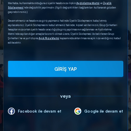
Merhaba, kullanmakta olduğunuz üyelik hesabınıza ilişkin
Aydınlatma Metni
ve
Üyelik
Sözleşmesi
’nde değişiklik yapılmıştır. (İlgili değişiklikleri bağlantıları kullanarak gözden
geçirebilirsiniz.)
Devam etmeniz ve hesabınıza giriş yapmanız halinde Üyelik Sözleşmesini kabul etmiş
sayılacaksınız. Üyelik Sözleşmesini kabul etmeniz halinde; kişisel verilerinizin, Grup Şirketleri
hesaplarınıza ortak üyelik hesabı aracılığıyla giriş yapılmasının sağlanması ve Aydınlatma
Metni’nde sayılan diğer amaçlarla sınırlı olmak üzere, Üyelik Sözleşmesi ile belirlenen Grup
Şirketleri’ne ve yurt dışına
Açık Rıza Metni
kapsamında aktarılmasına açık rıza verdiğiniz kabul
edilecektir.
GİRİŞ YAP
veya
Facebook ile devam et
Google ile devam et