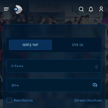
Arama
GİRİŞ YAP
ÜYE OL
muhteşem ikili
ARAMA SONUÇLARI
E-Posta
Şifre
Beni Hatırla
Şifremi Unuttum
DİĞER SONUÇLAR