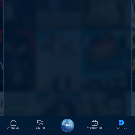
CANLI
Anasayfa
Diziler
Programlar
D-Shorts