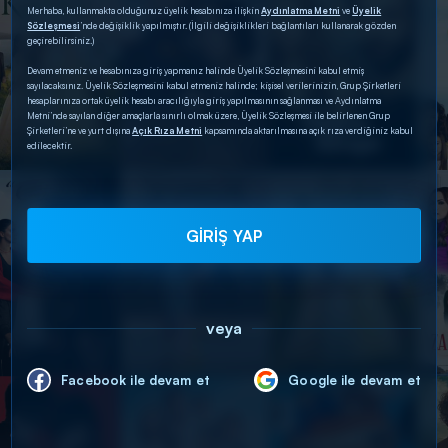
Merhaba, kullanmakta olduğunuz üyelik hesabınıza ilişkin
Aydınlatma Metni
ve
Üyelik
Sözleşmesi
’nde değişiklik yapılmıştır. (İlgili değişiklikleri bağlantıları kullanarak gözden
geçirebilirsiniz.)
Devam etmeniz ve hesabınıza giriş yapmanız halinde Üyelik Sözleşmesini kabul etmiş
sayılacaksınız. Üyelik Sözleşmesini kabul etmeniz halinde; kişisel verilerinizin, Grup Şirketleri
hesaplarınıza ortak üyelik hesabı aracılığıyla giriş yapılmasının sağlanması ve Aydınlatma
Metni’nde sayılan diğer amaçlarla sınırlı olmak üzere, Üyelik Sözleşmesi ile belirlenen Grup
Şirketleri’ne ve yurt dışına
Açık Rıza Metni
kapsamında aktarılmasına açık rıza verdiğiniz kabul
edilecektir.
GİRİŞ YAP
veya
Facebook ile devam et
Google ile devam et