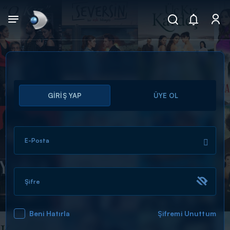
Arama
GİRİŞ YAP
ÜYE OL
muhteşem ikili
ARAMA SONUÇLARI
E-Posta
Şifre
Beni Hatırla
Şifremi Unuttum
DİĞER SONUÇLAR