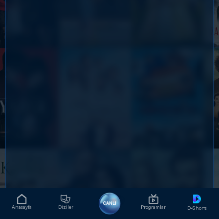
CANLI
Anasayfa
Diziler
Programlar
D-Shorts