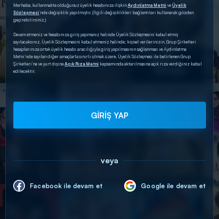
Merhaba, kullanmakta olduğunuz üyelik hesabınıza ilişkin
Aydınlatma Metni
ve
Üyelik
Sözleşmesi
’nde değişiklik yapılmıştır. (İlgili değişiklikleri bağlantıları kullanarak gözden
geçirebilirsiniz.)
Devam etmeniz ve hesabınıza giriş yapmanız halinde Üyelik Sözleşmesini kabul etmiş
sayılacaksınız. Üyelik Sözleşmesini kabul etmeniz halinde; kişisel verilerinizin, Grup Şirketleri
hesaplarınıza ortak üyelik hesabı aracılığıyla giriş yapılmasının sağlanması ve Aydınlatma
Metni’nde sayılan diğer amaçlarla sınırlı olmak üzere, Üyelik Sözleşmesi ile belirlenen Grup
Şirketleri’ne ve yurt dışına
Açık Rıza Metni
kapsamında aktarılmasına açık rıza verdiğiniz kabul
edilecektir.
GİRİŞ YAP
veya
Facebook ile devam et
Google ile devam et