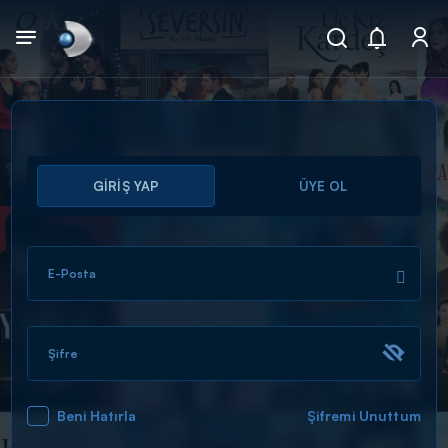
Arama
GİRİŞ YAP
ÜYE OL
muhteşem ikili
ARAMA SONUÇLARI
E-Posta
Şifre
Beni Hatırla
Şifremi Unuttum
DİĞER SONUÇLAR