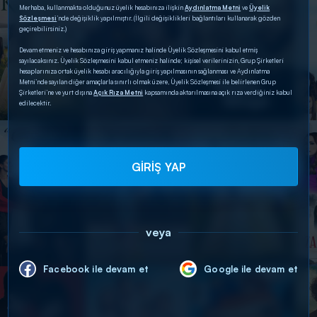
Merhaba, kullanmakta olduğunuz üyelik hesabınıza ilişkin
Aydınlatma Metni
ve
Üyelik
Sözleşmesi
’nde değişiklik yapılmıştır. (İlgili değişiklikleri bağlantıları kullanarak gözden
geçirebilirsiniz.)
Devam etmeniz ve hesabınıza giriş yapmanız halinde Üyelik Sözleşmesini kabul etmiş
sayılacaksınız. Üyelik Sözleşmesini kabul etmeniz halinde; kişisel verilerinizin, Grup Şirketleri
hesaplarınıza ortak üyelik hesabı aracılığıyla giriş yapılmasının sağlanması ve Aydınlatma
Metni’nde sayılan diğer amaçlarla sınırlı olmak üzere, Üyelik Sözleşmesi ile belirlenen Grup
Şirketleri’ne ve yurt dışına
Açık Rıza Metni
kapsamında aktarılmasına açık rıza verdiğiniz kabul
edilecektir.
GİRİŞ YAP
veya
Facebook ile devam et
Google ile devam et