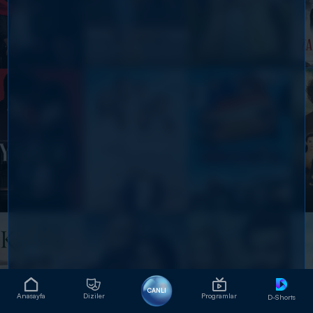
CANLI
Anasayfa
Diziler
Programlar
D-Shorts