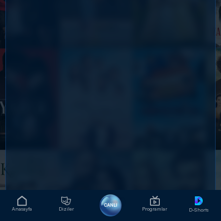
CANLI
Anasayfa
Diziler
Programlar
D-Shorts