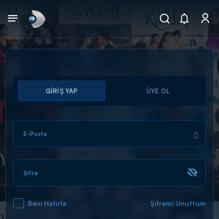
Arama
GİRİŞ YAP
ÜYE OL
muhteşem ikili
ARAMA SONUÇLARI
E-Posta
Şifre
Beni Hatırla
Şifremi Unuttum
DİĞER SONUÇLAR