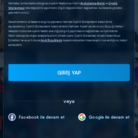
Merhaba, kullanmakta olduğunuz üyelik hesabınıza ilişkin
Aydınlatma Metni
ve
Üyelik
Sözleşmesi
’nde değişiklik yapılmıştır. (İlgili değişiklikleri bağlantıları kullanarak gözden
geçirebilirsiniz.)
Devam etmeniz ve hesabınıza giriş yapmanız halinde Üyelik Sözleşmesini kabul etmiş
sayılacaksınız. Üyelik Sözleşmesini kabul etmeniz halinde; kişisel verilerinizin, Grup Şirketleri
hesaplarınıza ortak üyelik hesabı aracılığıyla giriş yapılmasının sağlanması ve Aydınlatma
Metni’nde sayılan diğer amaçlarla sınırlı olmak üzere, Üyelik Sözleşmesi ile belirlenen Grup
Şirketleri’ne ve yurt dışına
Açık Rıza Metni
kapsamında aktarılmasına açık rıza verdiğiniz kabul
edilecektir.
GİRİŞ YAP
veya
Facebook ile devam et
Google ile devam et