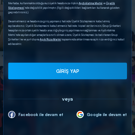
Merhaba, kullanmakta olduğunuz üyelik hesabınıza ilişkin
Aydınlatma Metni
ve
Üyelik
Sözleşmesi
’nde değişiklik yapılmıştır. (İlgili değişiklikleri bağlantıları kullanarak gözden
geçirebilirsiniz.)
Devam etmeniz ve hesabınıza giriş yapmanız halinde Üyelik Sözleşmesini kabul etmiş
sayılacaksınız. Üyelik Sözleşmesini kabul etmeniz halinde; kişisel verilerinizin, Grup Şirketleri
hesaplarınıza ortak üyelik hesabı aracılığıyla giriş yapılmasının sağlanması ve Aydınlatma
Metni’nde sayılan diğer amaçlarla sınırlı olmak üzere, Üyelik Sözleşmesi ile belirlenen Grup
Şirketleri’ne ve yurt dışına
Açık Rıza Metni
kapsamında aktarılmasına açık rıza verdiğiniz kabul
edilecektir.
GİRİŞ YAP
veya
Facebook ile devam et
Google ile devam et