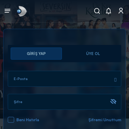
Arama
GİRİŞ YAP
ÜYE OL
muhteşem ikili
ARAMA SONUÇLARI
E-Posta
Şifre
Beni Hatırla
Şifremi Unuttum
DİĞER SONUÇLAR