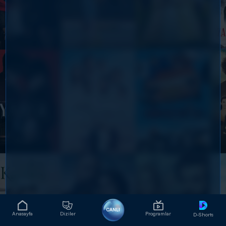
CANLI
Anasayfa
Diziler
Programlar
D-Shorts