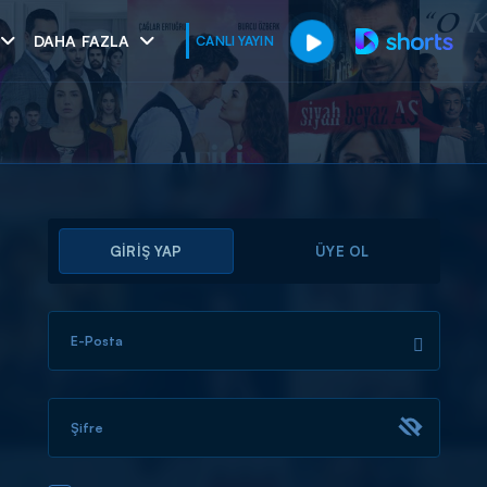
DAHA FAZLA
CANLI YAYIN
GİRİŞ YAP
ÜYE OL
E-Posta
muhteşem ikili
I
Şifre