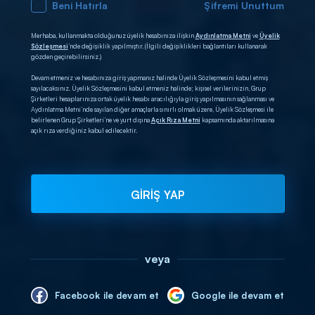
Beni Hatırla
Şifremi Unuttum
Merhaba, kullanmakta olduğunuz üyelik hesabınıza ilişkin
Aydınlatma Metni
ve
Üyelik
Sözleşmesi
’nde değişiklik yapılmıştır. (İlgili değişiklikleri bağlantıları kullanarak
gözden geçirebilirsiniz.)
Devam etmeniz ve hesabınıza giriş yapmanız halinde Üyelik Sözleşmesini kabul etmiş
sayılacaksınız. Üyelik Sözleşmesini kabul etmeniz halinde; kişisel verilerinizin, Grup
Şirketleri hesaplarınıza ortak üyelik hesabı aracılığıyla giriş yapılmasının sağlanması ve
Aydınlatma Metni’nde sayılan diğer amaçlarla sınırlı olmak üzere, Üyelik Sözleşmesi ile
belirlenen Grup Şirketleri’ne ve yurt dışına
Açık Rıza Metni
kapsamında aktarılmasına
açık rıza verdiğiniz kabul edilecektir.
GİRİŞ YAP
veya
Facebook ile devam et
Google ile devam et