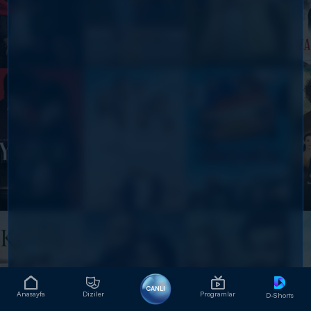
CANLI
Anasayfa
Diziler
Programlar
D-Shorts