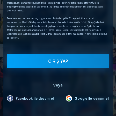
Merhaba, kullanmakta olduğunuz üyelik hesabınıza ilişkin
Aydınlatma Metni
ve
Üyelik
Sözleşmesi
’nde değişiklik yapılmıştır. (İlgili değişiklikleri bağlantıları kullanarak gözden
geçirebilirsiniz.)
Devam etmeniz ve hesabınıza giriş yapmanız halinde Üyelik Sözleşmesini kabul etmiş
sayılacaksınız. Üyelik Sözleşmesini kabul etmeniz halinde; kişisel verilerinizin, Grup Şirketleri
hesaplarınıza ortak üyelik hesabı aracılığıyla giriş yapılmasının sağlanması ve Aydınlatma
Metni’nde sayılan diğer amaçlarla sınırlı olmak üzere, Üyelik Sözleşmesi ile belirlenen Grup
Şirketleri’ne ve yurt dışına
Açık Rıza Metni
kapsamında aktarılmasına açık rıza verdiğiniz kabul
edilecektir.
GİRİŞ YAP
veya
Facebook ile devam et
Google ile devam et