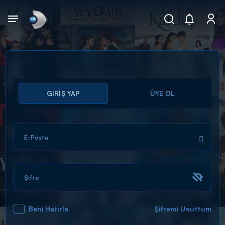
Arama
GİRİŞ YAP
ÜYE OL
muhteşem ikili
ARAMA SONUÇLARI
E-Posta
Şifre
Beni Hatırla
Şifremi Unuttum
DİĞER SONUÇLAR