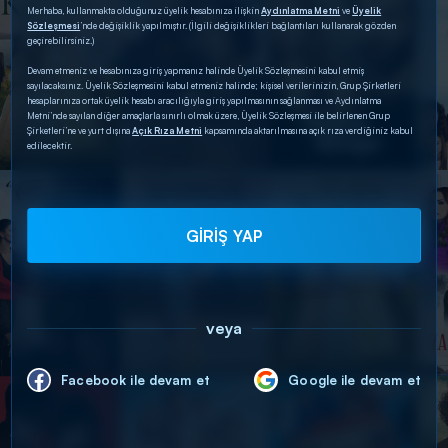
Merhaba, kullanmakta olduğunuz üyelik hesabınıza ilişkin
Aydınlatma Metni
ve
Üyelik
Sözleşmesi
’nde değişiklik yapılmıştır. (İlgili değişiklikleri bağlantıları kullanarak gözden
geçirebilirsiniz.)
Devam etmeniz ve hesabınıza giriş yapmanız halinde Üyelik Sözleşmesini kabul etmiş
sayılacaksınız. Üyelik Sözleşmesini kabul etmeniz halinde; kişisel verilerinizin, Grup Şirketleri
hesaplarınıza ortak üyelik hesabı aracılığıyla giriş yapılmasının sağlanması ve Aydınlatma
Metni’nde sayılan diğer amaçlarla sınırlı olmak üzere, Üyelik Sözleşmesi ile belirlenen Grup
Şirketleri’ne ve yurt dışına
Açık Rıza Metni
kapsamında aktarılmasına açık rıza verdiğiniz kabul
edilecektir.
GİRİŞ YAP
veya
Facebook ile devam et
Google ile devam et