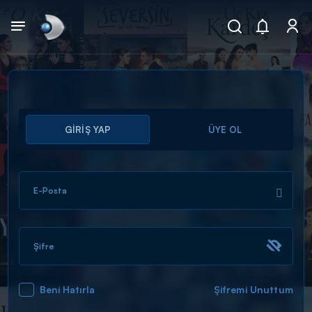
Arama
GİRİŞ YAP
ÜYE OL
muhteşem ikili
ARAMA SONUÇLARI
E-Posta
Şifre
Beni Hatırla
Şifremi Unuttum
DİĞER SONUÇLAR