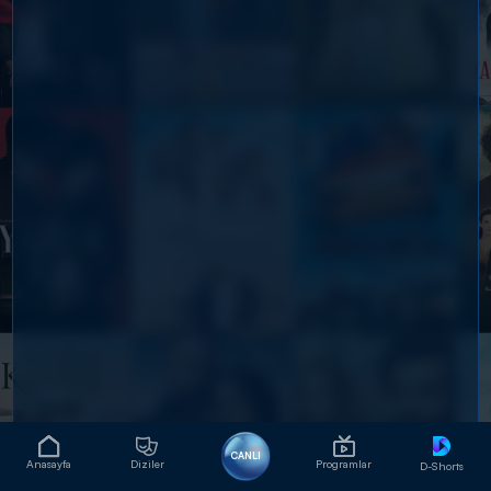
CANLI
Anasayfa
Diziler
Programlar
D-Shorts