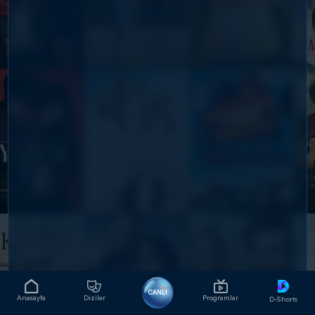
CANLI
Anasayfa
Diziler
Programlar
D-Shorts