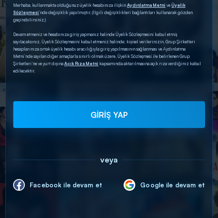
Merhaba, kullanmakta olduğunuz üyelik hesabınıza ilişkin
Aydınlatma Metni
ve
Üyelik
Sözleşmesi
’nde değişiklik yapılmıştır. (İlgili değişiklikleri bağlantıları kullanarak gözden
geçirebilirsiniz.)
Devam etmeniz ve hesabınıza giriş yapmanız halinde Üyelik Sözleşmesini kabul etmiş
sayılacaksınız. Üyelik Sözleşmesini kabul etmeniz halinde; kişisel verilerinizin, Grup Şirketleri
hesaplarınıza ortak üyelik hesabı aracılığıyla giriş yapılmasının sağlanması ve Aydınlatma
Metni’nde sayılan diğer amaçlarla sınırlı olmak üzere, Üyelik Sözleşmesi ile belirlenen Grup
Şirketleri’ne ve yurt dışına
Açık Rıza Metni
kapsamında aktarılmasına açık rıza verdiğiniz kabul
edilecektir.
GİRİŞ YAP
veya
Facebook ile devam et
Google ile devam et