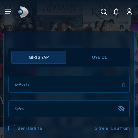
Arama
GİRİŞ YAP
ÜYE OL
muhteşem ikili
ARAMA SONUÇLARI
E-Posta
Şifre
Beni Hatırla
Şifremi Unuttum
DİĞER SONUÇLAR