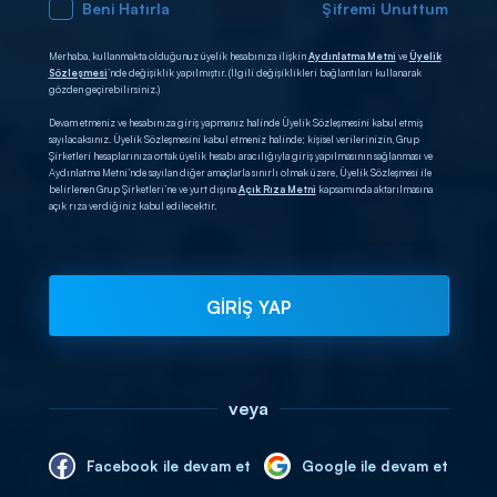
Beni Hatırla
Şifremi Unuttum
Merhaba, kullanmakta olduğunuz üyelik hesabınıza ilişkin
Aydınlatma Metni
ve
Üyelik
Sözleşmesi
’nde değişiklik yapılmıştır. (İlgili değişiklikleri bağlantıları kullanarak
gözden geçirebilirsiniz.)
Devam etmeniz ve hesabınıza giriş yapmanız halinde Üyelik Sözleşmesini kabul etmiş
sayılacaksınız. Üyelik Sözleşmesini kabul etmeniz halinde; kişisel verilerinizin, Grup
Şirketleri hesaplarınıza ortak üyelik hesabı aracılığıyla giriş yapılmasının sağlanması ve
Aydınlatma Metni’nde sayılan diğer amaçlarla sınırlı olmak üzere, Üyelik Sözleşmesi ile
belirlenen Grup Şirketleri’ne ve yurt dışına
Açık Rıza Metni
kapsamında aktarılmasına
açık rıza verdiğiniz kabul edilecektir.
GİRİŞ YAP
veya
Facebook ile devam et
Google ile devam et