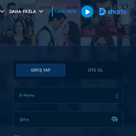
DAHA FAZLA
CANLI YAYIN
GİRİŞ YAP
ÜYE OL
E-Posta
muhteşem ikili
I
Şifre