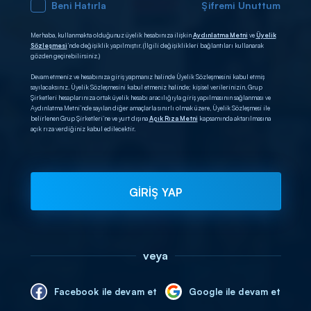
Beni Hatırla
Şifremi Unuttum
Merhaba, kullanmakta olduğunuz üyelik hesabınıza ilişkin
Aydınlatma Metni
ve
Üyelik
Sözleşmesi
’nde değişiklik yapılmıştır. (İlgili değişiklikleri bağlantıları kullanarak
gözden geçirebilirsiniz.)
Devam etmeniz ve hesabınıza giriş yapmanız halinde Üyelik Sözleşmesini kabul etmiş
sayılacaksınız. Üyelik Sözleşmesini kabul etmeniz halinde; kişisel verilerinizin, Grup
Şirketleri hesaplarınıza ortak üyelik hesabı aracılığıyla giriş yapılmasının sağlanması ve
Aydınlatma Metni’nde sayılan diğer amaçlarla sınırlı olmak üzere, Üyelik Sözleşmesi ile
belirlenen Grup Şirketleri’ne ve yurt dışına
Açık Rıza Metni
kapsamında aktarılmasına
açık rıza verdiğiniz kabul edilecektir.
GİRİŞ YAP
veya
Facebook ile devam et
Google ile devam et