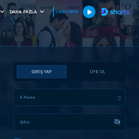
DAHA FAZLA
CANLI YAYIN
GİRİŞ YAP
ÜYE OL
E-Posta
muhteşem ikili
I
Şifre