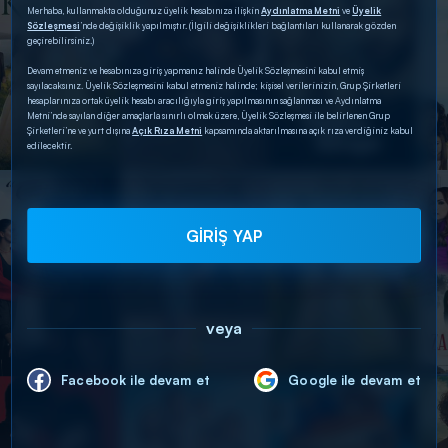
Merhaba, kullanmakta olduğunuz üyelik hesabınıza ilişkin
Aydınlatma Metni
ve
Üyelik
Sözleşmesi
’nde değişiklik yapılmıştır. (İlgili değişiklikleri bağlantıları kullanarak gözden
geçirebilirsiniz.)
Devam etmeniz ve hesabınıza giriş yapmanız halinde Üyelik Sözleşmesini kabul etmiş
sayılacaksınız. Üyelik Sözleşmesini kabul etmeniz halinde; kişisel verilerinizin, Grup Şirketleri
hesaplarınıza ortak üyelik hesabı aracılığıyla giriş yapılmasının sağlanması ve Aydınlatma
Metni’nde sayılan diğer amaçlarla sınırlı olmak üzere, Üyelik Sözleşmesi ile belirlenen Grup
Şirketleri’ne ve yurt dışına
Açık Rıza Metni
kapsamında aktarılmasına açık rıza verdiğiniz kabul
edilecektir.
GİRİŞ YAP
veya
Facebook ile devam et
Google ile devam et