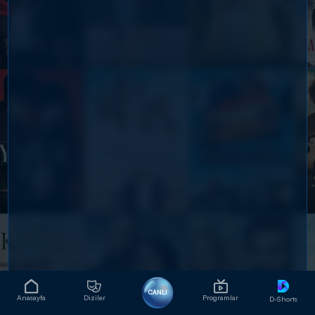
CANLI
Anasayfa
Diziler
Programlar
D-Shorts