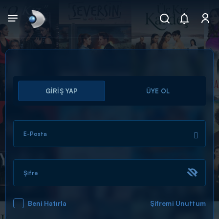
Arama
GİRİŞ YAP
ÜYE OL
muhteşem ikili
ARAMA SONUÇLARI
E-Posta
Şifre
Beni Hatırla
Şifremi Unuttum
DİĞER SONUÇLAR