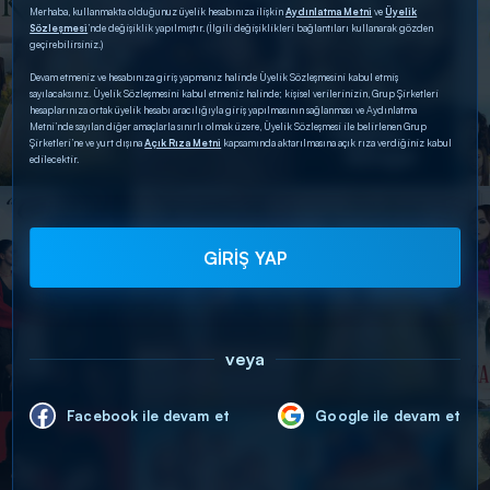
Merhaba, kullanmakta olduğunuz üyelik hesabınıza ilişkin
Aydınlatma Metni
ve
Üyelik
Sözleşmesi
’nde değişiklik yapılmıştır. (İlgili değişiklikleri bağlantıları kullanarak gözden
geçirebilirsiniz.)
Devam etmeniz ve hesabınıza giriş yapmanız halinde Üyelik Sözleşmesini kabul etmiş
sayılacaksınız. Üyelik Sözleşmesini kabul etmeniz halinde; kişisel verilerinizin, Grup Şirketleri
hesaplarınıza ortak üyelik hesabı aracılığıyla giriş yapılmasının sağlanması ve Aydınlatma
Metni’nde sayılan diğer amaçlarla sınırlı olmak üzere, Üyelik Sözleşmesi ile belirlenen Grup
Şirketleri’ne ve yurt dışına
Açık Rıza Metni
kapsamında aktarılmasına açık rıza verdiğiniz kabul
edilecektir.
GİRİŞ YAP
veya
Facebook ile devam et
Google ile devam et