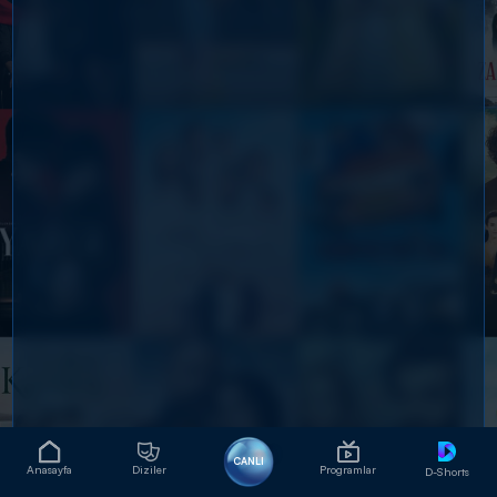
CANLI
Anasayfa
Diziler
Programlar
D-Shorts