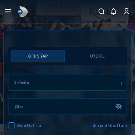
Arama
GİRİŞ YAP
ÜYE OL
muhteşem ikili
ARAMA SONUÇLARI
E-Posta
Şifre
Beni Hatırla
Şifremi Unuttum
DİĞER SONUÇLAR