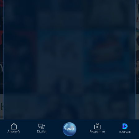
CANLI
Anasayfa
Diziler
Programlar
D-Shorts