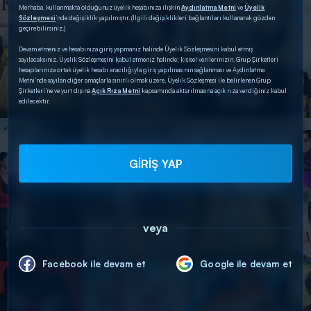
Merhaba, kullanmakta olduğunuz üyelik hesabınıza ilişkin
Aydınlatma Metni
ve
Üyelik
Sözleşmesi
’nde değişiklik yapılmıştır. (İlgili değişiklikleri bağlantıları kullanarak gözden
geçirebilirsiniz.)
Devam etmeniz ve hesabınıza giriş yapmanız halinde Üyelik Sözleşmesini kabul etmiş
sayılacaksınız. Üyelik Sözleşmesini kabul etmeniz halinde; kişisel verilerinizin, Grup Şirketleri
hesaplarınıza ortak üyelik hesabı aracılığıyla giriş yapılmasının sağlanması ve Aydınlatma
Metni’nde sayılan diğer amaçlarla sınırlı olmak üzere, Üyelik Sözleşmesi ile belirlenen Grup
Şirketleri’ne ve yurt dışına
Açık Rıza Metni
kapsamında aktarılmasına açık rıza verdiğiniz kabul
edilecektir.
GİRİŞ YAP
veya
Facebook ile devam et
Google ile devam et