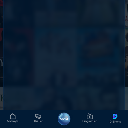
CANLI
Anasayfa
Diziler
Programlar
D-Shorts