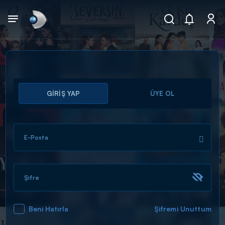
Arama
GİRİŞ YAP
ÜYE OL
muhteşem ikili
ARAMA SONUÇLARI
E-Posta
Şifre
Beni Hatırla
Şifremi Unuttum
DİĞER SONUÇLAR