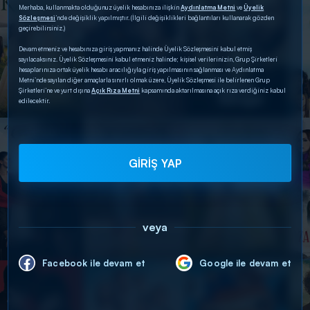
Merhaba, kullanmakta olduğunuz üyelik hesabınıza ilişkin
Aydınlatma Metni
ve
Üyelik
Sözleşmesi
’nde değişiklik yapılmıştır. (İlgili değişiklikleri bağlantıları kullanarak gözden
geçirebilirsiniz.)
Devam etmeniz ve hesabınıza giriş yapmanız halinde Üyelik Sözleşmesini kabul etmiş
sayılacaksınız. Üyelik Sözleşmesini kabul etmeniz halinde; kişisel verilerinizin, Grup Şirketleri
hesaplarınıza ortak üyelik hesabı aracılığıyla giriş yapılmasının sağlanması ve Aydınlatma
Metni’nde sayılan diğer amaçlarla sınırlı olmak üzere, Üyelik Sözleşmesi ile belirlenen Grup
Şirketleri’ne ve yurt dışına
Açık Rıza Metni
kapsamında aktarılmasına açık rıza verdiğiniz kabul
edilecektir.
GİRİŞ YAP
veya
Facebook ile devam et
Google ile devam et