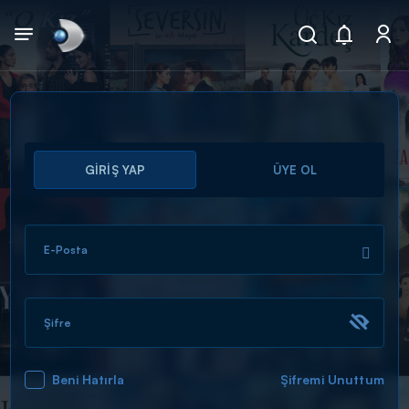
Arama
GİRİŞ YAP
ÜYE OL
muhteşem ikili
ARAMA SONUÇLARI
E-Posta
Şifre
Beni Hatırla
Şifremi Unuttum
DİĞER SONUÇLAR