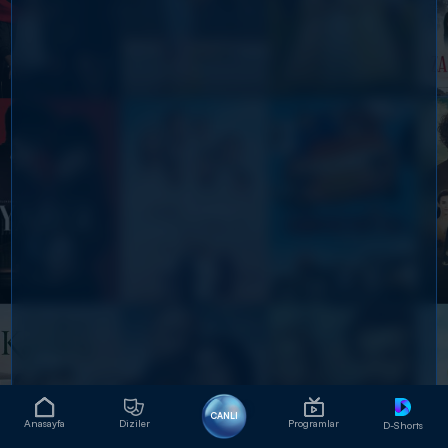
CANLI
Anasayfa
Diziler
Programlar
D-Shorts