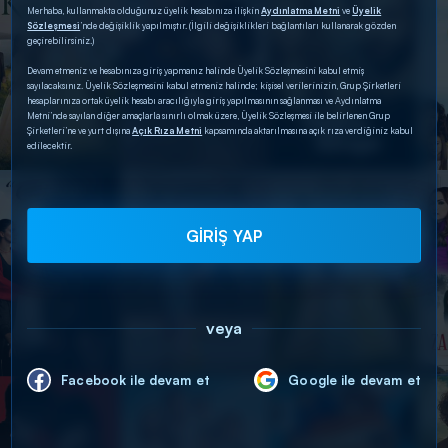
Merhaba, kullanmakta olduğunuz üyelik hesabınıza ilişkin
Aydınlatma Metni
ve
Üyelik
Sözleşmesi
’nde değişiklik yapılmıştır. (İlgili değişiklikleri bağlantıları kullanarak gözden
geçirebilirsiniz.)
Devam etmeniz ve hesabınıza giriş yapmanız halinde Üyelik Sözleşmesini kabul etmiş
sayılacaksınız. Üyelik Sözleşmesini kabul etmeniz halinde; kişisel verilerinizin, Grup Şirketleri
hesaplarınıza ortak üyelik hesabı aracılığıyla giriş yapılmasının sağlanması ve Aydınlatma
Metni’nde sayılan diğer amaçlarla sınırlı olmak üzere, Üyelik Sözleşmesi ile belirlenen Grup
Şirketleri’ne ve yurt dışına
Açık Rıza Metni
kapsamında aktarılmasına açık rıza verdiğiniz kabul
edilecektir.
GİRİŞ YAP
veya
Facebook ile devam et
Google ile devam et