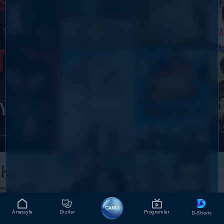
CANLI
Anasayfa
Diziler
Programlar
D-Shorts