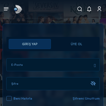
Arama
GİRİŞ YAP
ÜYE OL
muhteşem ikili
ARAMA SONUÇLARI
E-Posta
Şifre
Beni Hatırla
Şifremi Unuttum
DİĞER SONUÇLAR