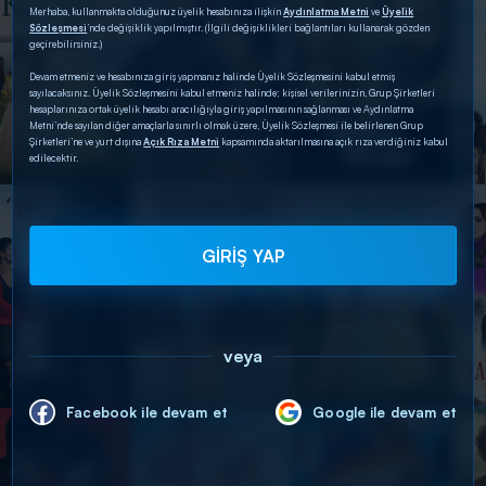
Merhaba, kullanmakta olduğunuz üyelik hesabınıza ilişkin
Aydınlatma Metni
ve
Üyelik
Sözleşmesi
’nde değişiklik yapılmıştır. (İlgili değişiklikleri bağlantıları kullanarak gözden
geçirebilirsiniz.)
Devam etmeniz ve hesabınıza giriş yapmanız halinde Üyelik Sözleşmesini kabul etmiş
sayılacaksınız. Üyelik Sözleşmesini kabul etmeniz halinde; kişisel verilerinizin, Grup Şirketleri
hesaplarınıza ortak üyelik hesabı aracılığıyla giriş yapılmasının sağlanması ve Aydınlatma
Metni’nde sayılan diğer amaçlarla sınırlı olmak üzere, Üyelik Sözleşmesi ile belirlenen Grup
Şirketleri’ne ve yurt dışına
Açık Rıza Metni
kapsamında aktarılmasına açık rıza verdiğiniz kabul
edilecektir.
GİRİŞ YAP
veya
Facebook ile devam et
Google ile devam et