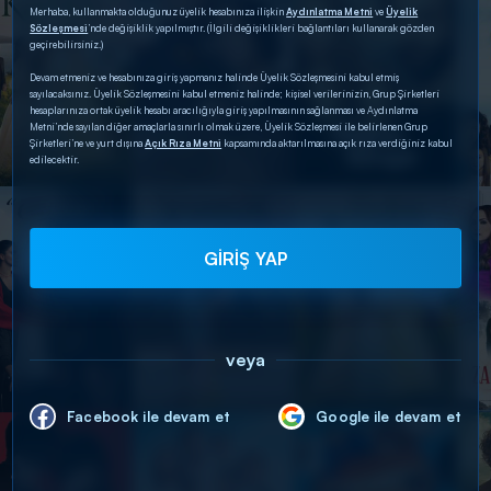
Merhaba, kullanmakta olduğunuz üyelik hesabınıza ilişkin
Aydınlatma Metni
ve
Üyelik
Sözleşmesi
’nde değişiklik yapılmıştır. (İlgili değişiklikleri bağlantıları kullanarak gözden
geçirebilirsiniz.)
Devam etmeniz ve hesabınıza giriş yapmanız halinde Üyelik Sözleşmesini kabul etmiş
sayılacaksınız. Üyelik Sözleşmesini kabul etmeniz halinde; kişisel verilerinizin, Grup Şirketleri
hesaplarınıza ortak üyelik hesabı aracılığıyla giriş yapılmasının sağlanması ve Aydınlatma
Metni’nde sayılan diğer amaçlarla sınırlı olmak üzere, Üyelik Sözleşmesi ile belirlenen Grup
Şirketleri’ne ve yurt dışına
Açık Rıza Metni
kapsamında aktarılmasına açık rıza verdiğiniz kabul
edilecektir.
GİRİŞ YAP
veya
Facebook ile devam et
Google ile devam et