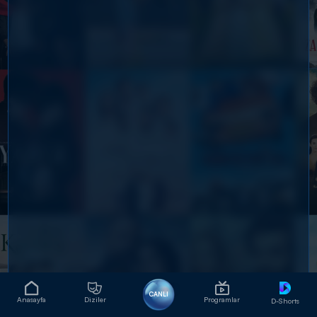
CANLI
Anasayfa
Diziler
Programlar
D-Shorts