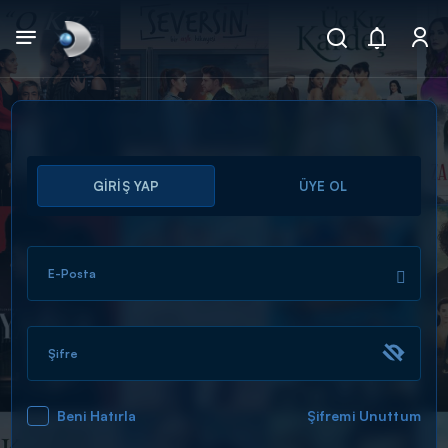
Arama
GİRİŞ YAP
ÜYE OL
muhteşem ikili
ARAMA SONUÇLARI
E-Posta
Şifre
Beni Hatırla
Şifremi Unuttum
DİĞER SONUÇLAR