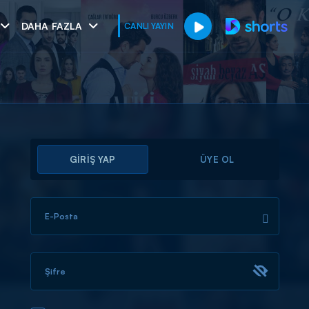
DAHA FAZLA
CANLI YAYIN
GİRİŞ YAP
ÜYE OL
E-Posta
muhteşem ikili
I
Şifre