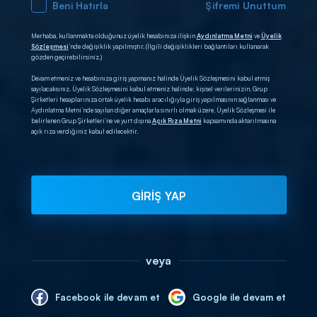
Beni Hatırla
Şifremi Unuttum
Merhaba, kullanmakta olduğunuz üyelik hesabınıza ilişkin
Aydınlatma Metni
ve
Üyelik
Sözleşmesi
’nde değişiklik yapılmıştır. (İlgili değişiklikleri bağlantıları kullanarak
gözden geçirebilirsiniz.)
Devam etmeniz ve hesabınıza giriş yapmanız halinde Üyelik Sözleşmesini kabul etmiş
sayılacaksınız. Üyelik Sözleşmesini kabul etmeniz halinde; kişisel verilerinizin, Grup
Şirketleri hesaplarınıza ortak üyelik hesabı aracılığıyla giriş yapılmasının sağlanması ve
Aydınlatma Metni’nde sayılan diğer amaçlarla sınırlı olmak üzere, Üyelik Sözleşmesi ile
belirlenen Grup Şirketleri’ne ve yurt dışına
Açık Rıza Metni
kapsamında aktarılmasına
açık rıza verdiğiniz kabul edilecektir.
GİRİŞ YAP
veya
Facebook ile devam et
Google ile devam et