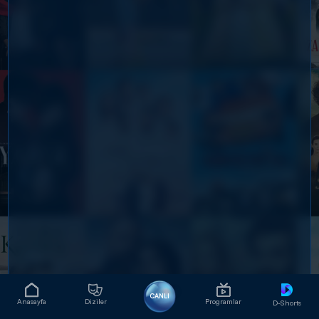
CANLI
Anasayfa
Diziler
Programlar
D-Shorts