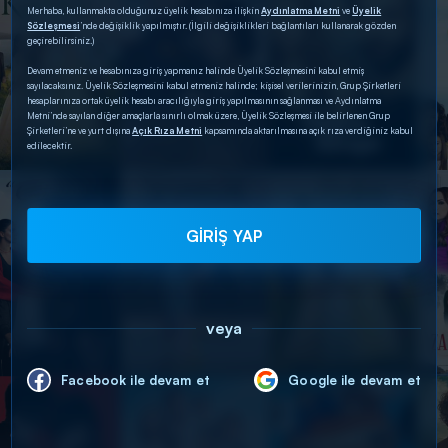
Merhaba, kullanmakta olduğunuz üyelik hesabınıza ilişkin
Aydınlatma Metni
ve
Üyelik
Sözleşmesi
’nde değişiklik yapılmıştır. (İlgili değişiklikleri bağlantıları kullanarak gözden
geçirebilirsiniz.)
Devam etmeniz ve hesabınıza giriş yapmanız halinde Üyelik Sözleşmesini kabul etmiş
sayılacaksınız. Üyelik Sözleşmesini kabul etmeniz halinde; kişisel verilerinizin, Grup Şirketleri
hesaplarınıza ortak üyelik hesabı aracılığıyla giriş yapılmasının sağlanması ve Aydınlatma
Metni’nde sayılan diğer amaçlarla sınırlı olmak üzere, Üyelik Sözleşmesi ile belirlenen Grup
Şirketleri’ne ve yurt dışına
Açık Rıza Metni
kapsamında aktarılmasına açık rıza verdiğiniz kabul
edilecektir.
GİRİŞ YAP
veya
Facebook ile devam et
Google ile devam et