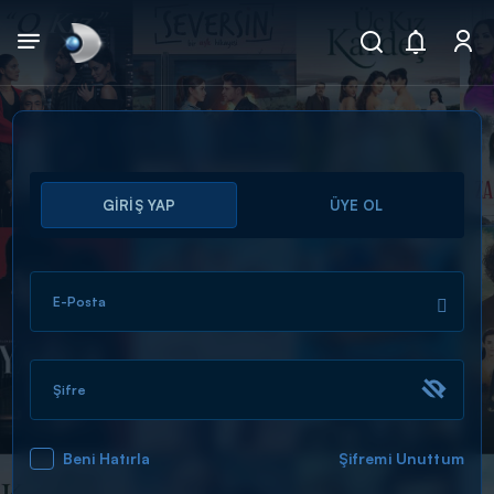
Arama
GİRİŞ YAP
ÜYE OL
muhteşem ikili
ARAMA SONUÇLARI
E-Posta
Şifre
Beni Hatırla
Şifremi Unuttum
DİĞER SONUÇLAR