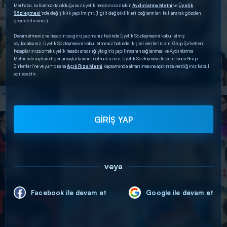
Merhaba, kullanmakta olduğunuz üyelik hesabınıza ilişkin
Aydınlatma Metni
ve
Üyelik
Sözleşmesi
’nde değişiklik yapılmıştır. (İlgili değişiklikleri bağlantıları kullanarak gözden
geçirebilirsiniz.)
Devam etmeniz ve hesabınıza giriş yapmanız halinde Üyelik Sözleşmesini kabul etmiş
sayılacaksınız. Üyelik Sözleşmesini kabul etmeniz halinde; kişisel verilerinizin, Grup Şirketleri
hesaplarınıza ortak üyelik hesabı aracılığıyla giriş yapılmasının sağlanması ve Aydınlatma
Metni’nde sayılan diğer amaçlarla sınırlı olmak üzere, Üyelik Sözleşmesi ile belirlenen Grup
Şirketleri’ne ve yurt dışına
Açık Rıza Metni
kapsamında aktarılmasına açık rıza verdiğiniz kabul
edilecektir.
GİRİŞ YAP
veya
Facebook ile devam et
Google ile devam et