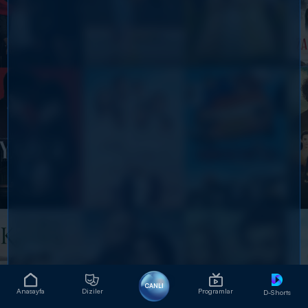
CANLI
Anasayfa
Diziler
Programlar
D-Shorts