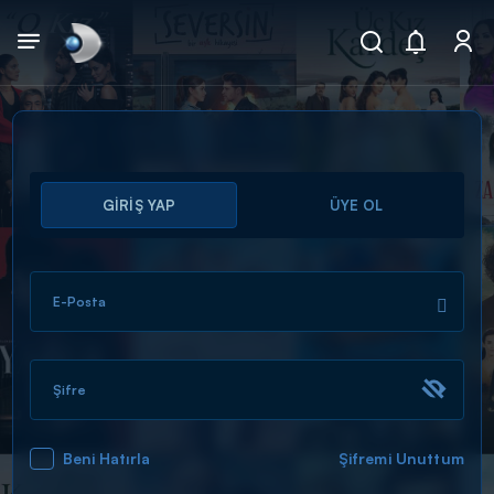
Arama
GİRİŞ YAP
ÜYE OL
muhteşem ikili
ARAMA SONUÇLARI
E-Posta
Şifre
Beni Hatırla
Şifremi Unuttum
DİĞER SONUÇLAR