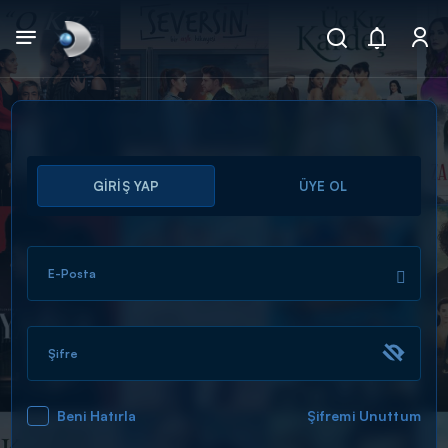
Arama
GİRİŞ YAP
ÜYE OL
muhteşem ikili
ARAMA SONUÇLARI
E-Posta
Şifre
Beni Hatırla
Şifremi Unuttum
DİĞER SONUÇLAR