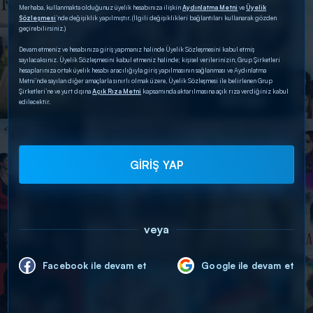
Merhaba, kullanmakta olduğunuz üyelik hesabınıza ilişkin
Aydınlatma Metni
ve
Üyelik
Sözleşmesi
’nde değişiklik yapılmıştır. (İlgili değişiklikleri bağlantıları kullanarak gözden
geçirebilirsiniz.)
Devam etmeniz ve hesabınıza giriş yapmanız halinde Üyelik Sözleşmesini kabul etmiş
sayılacaksınız. Üyelik Sözleşmesini kabul etmeniz halinde; kişisel verilerinizin, Grup Şirketleri
hesaplarınıza ortak üyelik hesabı aracılığıyla giriş yapılmasının sağlanması ve Aydınlatma
Metni’nde sayılan diğer amaçlarla sınırlı olmak üzere, Üyelik Sözleşmesi ile belirlenen Grup
Şirketleri’ne ve yurt dışına
Açık Rıza Metni
kapsamında aktarılmasına açık rıza verdiğiniz kabul
edilecektir.
GİRİŞ YAP
veya
Facebook ile devam et
Google ile devam et