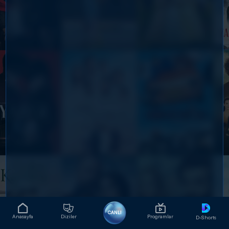
CANLI
Anasayfa
Diziler
Programlar
D-Shorts