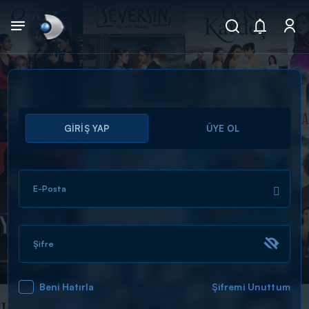
Arama
GİRİŞ YAP
ÜYE OL
muhteşem ikili
ARAMA SONUÇLARI
E-Posta
Şifre
Beni Hatırla
Şifremi Unuttum
DİĞER SONUÇLAR