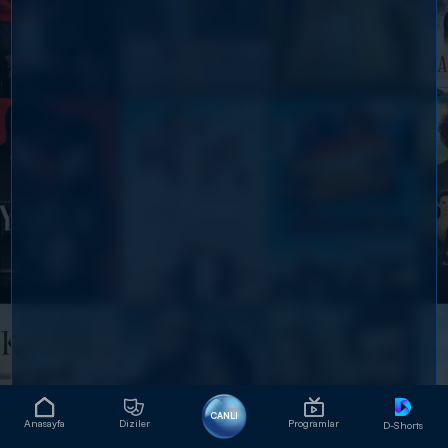
CANLI
Anasayfa
Diziler
Programlar
D-Shorts