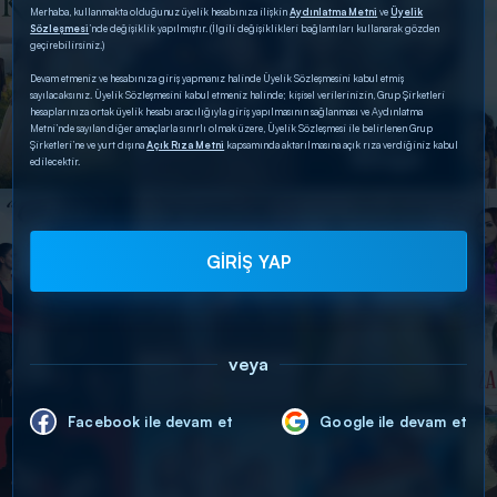
Merhaba, kullanmakta olduğunuz üyelik hesabınıza ilişkin
Aydınlatma Metni
ve
Üyelik
Sözleşmesi
’nde değişiklik yapılmıştır. (İlgili değişiklikleri bağlantıları kullanarak gözden
geçirebilirsiniz.)
Devam etmeniz ve hesabınıza giriş yapmanız halinde Üyelik Sözleşmesini kabul etmiş
sayılacaksınız. Üyelik Sözleşmesini kabul etmeniz halinde; kişisel verilerinizin, Grup Şirketleri
hesaplarınıza ortak üyelik hesabı aracılığıyla giriş yapılmasının sağlanması ve Aydınlatma
Metni’nde sayılan diğer amaçlarla sınırlı olmak üzere, Üyelik Sözleşmesi ile belirlenen Grup
Şirketleri’ne ve yurt dışına
Açık Rıza Metni
kapsamında aktarılmasına açık rıza verdiğiniz kabul
edilecektir.
GİRİŞ YAP
veya
Facebook ile devam et
Google ile devam et