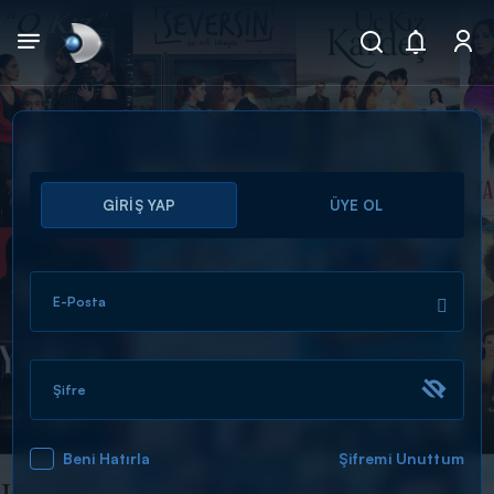
Arama
GİRİŞ YAP
ÜYE OL
muhteşem ikili
ARAMA SONUÇLARI
E-Posta
Şifre
Beni Hatırla
Şifremi Unuttum
DİĞER SONUÇLAR