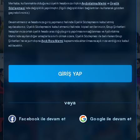
Merhaba, kullanmakta olduğunuz üyelik hesabınıza ilişkin
Aydınlatma Metni
ve
Üyelik
Sözleşmesi
’nde değişiklik yapılmıştır. (İlgili değişiklikleri bağlantıları kullanarak gözden
geçirebilirsiniz.)
Devam etmeniz ve hesabınıza giriş yapmanız halinde Üyelik Sözleşmesini kabul etmiş
sayılacaksınız. Üyelik Sözleşmesini kabul etmeniz halinde; kişisel verilerinizin, Grup Şirketleri
hesaplarınıza ortak üyelik hesabı aracılığıyla giriş yapılmasının sağlanması ve Aydınlatma
Metni’nde sayılan diğer amaçlarla sınırlı olmak üzere, Üyelik Sözleşmesi ile belirlenen Grup
Şirketleri’ne ve yurt dışına
Açık Rıza Metni
kapsamında aktarılmasına açık rıza verdiğiniz kabul
edilecektir.
GİRİŞ YAP
veya
Facebook ile devam et
Google ile devam et