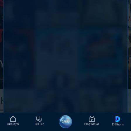
CANLI
Anasayfa
Diziler
Programlar
D-Shorts