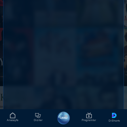
CANLI
Anasayfa
Diziler
Programlar
D-Shorts