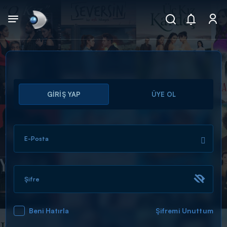
Arama
GİRİŞ YAP
ÜYE OL
muhteşem ikili
ARAMA SONUÇLARI
E-Posta
Şifre
Beni Hatırla
Şifremi Unuttum
DİĞER SONUÇLAR