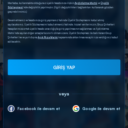
Merhaba, kullanmakta olduğunuz üyelik hesabınıza ilişkin
Aydınlatma Metni
ve
Üyelik
Sözleşmesi
’nde değişiklik yapılmıştır. (İlgili değişiklikleri bağlantıları kullanarak gözden
geçirebilirsiniz.)
Devam etmeniz ve hesabınıza giriş yapmanız halinde Üyelik Sözleşmesini kabul etmiş
sayılacaksınız. Üyelik Sözleşmesini kabul etmeniz halinde; kişisel verilerinizin, Grup Şirketleri
hesaplarınıza ortak üyelik hesabı aracılığıyla giriş yapılmasının sağlanması ve Aydınlatma
Metni’nde sayılan diğer amaçlarla sınırlı olmak üzere, Üyelik Sözleşmesi ile belirlenen Grup
Şirketleri’ne ve yurt dışına
Açık Rıza Metni
kapsamında aktarılmasına açık rıza verdiğiniz kabul
edilecektir.
GİRİŞ YAP
veya
Facebook ile devam et
Google ile devam et