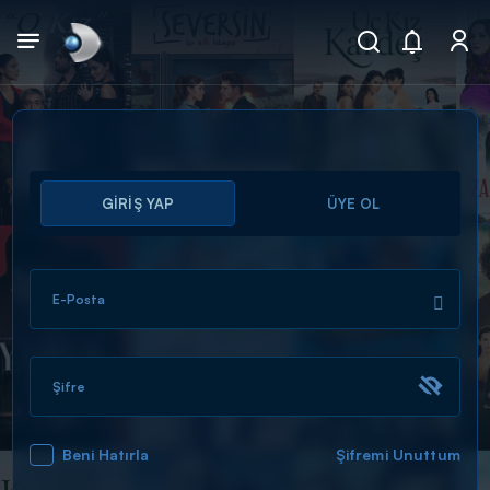
Arama
GİRİŞ YAP
ÜYE OL
muhteşem ikili
ARAMA SONUÇLARI
E-Posta
Şifre
Beni Hatırla
Şifremi Unuttum
DİĞER SONUÇLAR