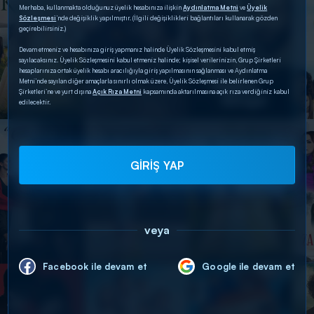
Merhaba, kullanmakta olduğunuz üyelik hesabınıza ilişkin
Aydınlatma Metni
ve
Üyelik
Sözleşmesi
’nde değişiklik yapılmıştır. (İlgili değişiklikleri bağlantıları kullanarak gözden
geçirebilirsiniz.)
Devam etmeniz ve hesabınıza giriş yapmanız halinde Üyelik Sözleşmesini kabul etmiş
sayılacaksınız. Üyelik Sözleşmesini kabul etmeniz halinde; kişisel verilerinizin, Grup Şirketleri
hesaplarınıza ortak üyelik hesabı aracılığıyla giriş yapılmasının sağlanması ve Aydınlatma
Metni’nde sayılan diğer amaçlarla sınırlı olmak üzere, Üyelik Sözleşmesi ile belirlenen Grup
Şirketleri’ne ve yurt dışına
Açık Rıza Metni
kapsamında aktarılmasına açık rıza verdiğiniz kabul
edilecektir.
GİRİŞ YAP
veya
Facebook ile devam et
Google ile devam et