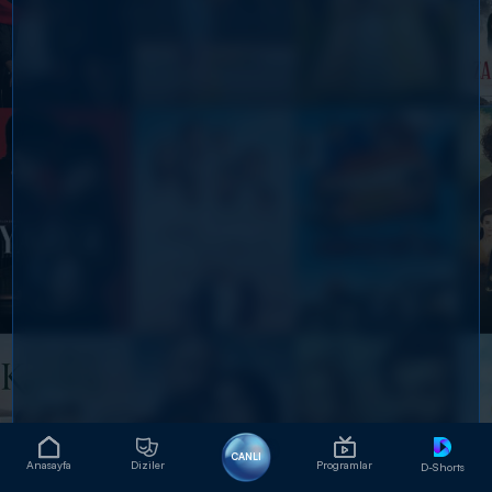
CANLI
Anasayfa
Diziler
Programlar
D-Shorts