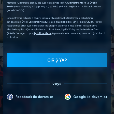
Merhaba, kullanmakta olduğunuz üyelik hesabınıza ilişkin
Aydınlatma Metni
ve
Üyelik
Sözleşmesi
’nde değişiklik yapılmıştır. (İlgili değişiklikleri bağlantıları kullanarak gözden
geçirebilirsiniz.)
Devam etmeniz ve hesabınıza giriş yapmanız halinde Üyelik Sözleşmesini kabul etmiş
sayılacaksınız. Üyelik Sözleşmesini kabul etmeniz halinde; kişisel verilerinizin, Grup Şirketleri
hesaplarınıza ortak üyelik hesabı aracılığıyla giriş yapılmasının sağlanması ve Aydınlatma
Metni’nde sayılan diğer amaçlarla sınırlı olmak üzere, Üyelik Sözleşmesi ile belirlenen Grup
Şirketleri’ne ve yurt dışına
Açık Rıza Metni
kapsamında aktarılmasına açık rıza verdiğiniz kabul
edilecektir.
GİRİŞ YAP
veya
Facebook ile devam et
Google ile devam et