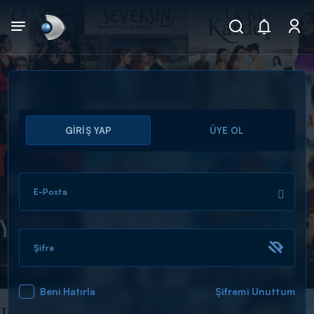
Arama
GİRİŞ YAP
ÜYE OL
muhteşem ikili
ARAMA SONUÇLARI
E-Posta
Şifre
Beni Hatırla
Şifremi Unuttum
DİĞER SONUÇLAR