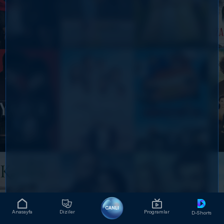
CANLI
Anasayfa
Diziler
Programlar
D-Shorts