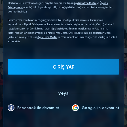
Merhaba, kullanmakta olduğunuz üyelik hesabınıza ilişkin
Aydınlatma Metni
ve
Üyelik
Sözleşmesi
’nde değişiklik yapılmıştır. (İlgili değişiklikleri bağlantıları kullanarak gözden
geçirebilirsiniz.)
Devam etmeniz ve hesabınıza giriş yapmanız halinde Üyelik Sözleşmesini kabul etmiş
sayılacaksınız. Üyelik Sözleşmesini kabul etmeniz halinde; kişisel verilerinizin, Grup Şirketleri
hesaplarınıza ortak üyelik hesabı aracılığıyla giriş yapılmasının sağlanması ve Aydınlatma
Metni’nde sayılan diğer amaçlarla sınırlı olmak üzere, Üyelik Sözleşmesi ile belirlenen Grup
Şirketleri’ne ve yurt dışına
Açık Rıza Metni
kapsamında aktarılmasına açık rıza verdiğiniz kabul
edilecektir.
GİRİŞ YAP
veya
Facebook ile devam et
Google ile devam et