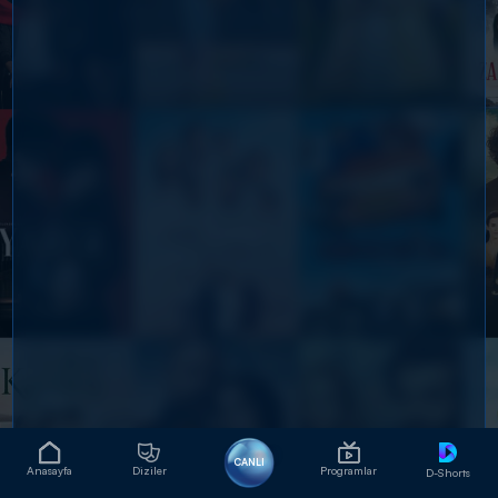
CANLI
Anasayfa
Diziler
Programlar
D-Shorts