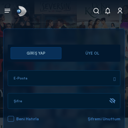
Arama
GİRİŞ YAP
ÜYE OL
muhteşem ikili
ARAMA SONUÇLARI
E-Posta
Şifre
Beni Hatırla
Şifremi Unuttum
DİĞER SONUÇLAR