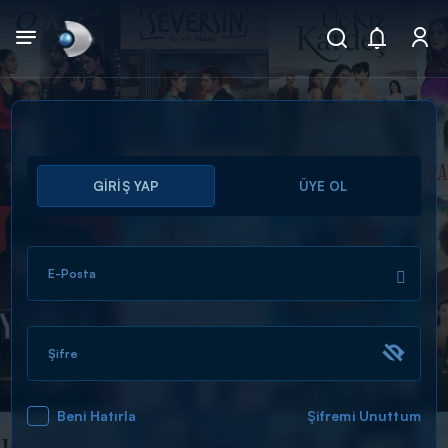
Arama
GİRİŞ YAP
ÜYE OL
muhteşem ikili
ARAMA SONUÇLARI
E-Posta
Şifre
Beni Hatırla
Şifremi Unuttum
DİĞER SONUÇLAR