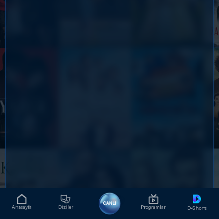
CANLI
Anasayfa
Diziler
Programlar
D-Shorts