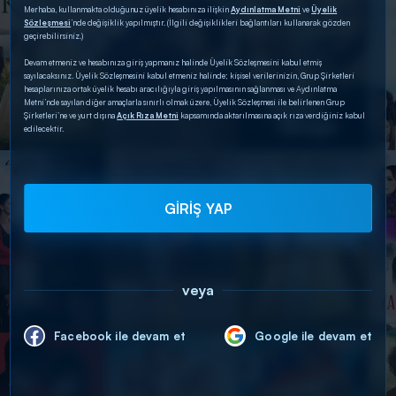
Merhaba, kullanmakta olduğunuz üyelik hesabınıza ilişkin
Aydınlatma Metni
ve
Üyelik
Sözleşmesi
’nde değişiklik yapılmıştır. (İlgili değişiklikleri bağlantıları kullanarak gözden
geçirebilirsiniz.)
Devam etmeniz ve hesabınıza giriş yapmanız halinde Üyelik Sözleşmesini kabul etmiş
sayılacaksınız. Üyelik Sözleşmesini kabul etmeniz halinde; kişisel verilerinizin, Grup Şirketleri
hesaplarınıza ortak üyelik hesabı aracılığıyla giriş yapılmasının sağlanması ve Aydınlatma
Metni’nde sayılan diğer amaçlarla sınırlı olmak üzere, Üyelik Sözleşmesi ile belirlenen Grup
Şirketleri’ne ve yurt dışına
Açık Rıza Metni
kapsamında aktarılmasına açık rıza verdiğiniz kabul
edilecektir.
GİRİŞ YAP
veya
Facebook ile devam et
Google ile devam et