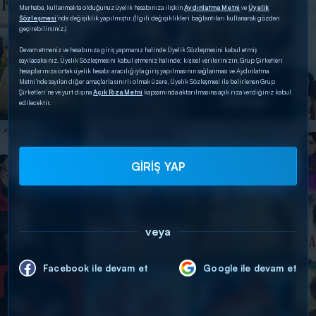
Merhaba, kullanmakta olduğunuz üyelik hesabınıza ilişkin
Aydınlatma Metni
ve
Üyelik
Sözleşmesi
’nde değişiklik yapılmıştır. (İlgili değişiklikleri bağlantıları kullanarak gözden
geçirebilirsiniz.)
Devam etmeniz ve hesabınıza giriş yapmanız halinde Üyelik Sözleşmesini kabul etmiş
sayılacaksınız. Üyelik Sözleşmesini kabul etmeniz halinde; kişisel verilerinizin, Grup Şirketleri
hesaplarınıza ortak üyelik hesabı aracılığıyla giriş yapılmasının sağlanması ve Aydınlatma
Metni’nde sayılan diğer amaçlarla sınırlı olmak üzere, Üyelik Sözleşmesi ile belirlenen Grup
Şirketleri’ne ve yurt dışına
Açık Rıza Metni
kapsamında aktarılmasına açık rıza verdiğiniz kabul
edilecektir.
GİRİŞ YAP
veya
Facebook ile devam et
Google ile devam et