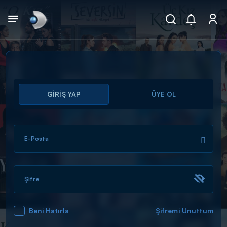
Arama
GİRİŞ YAP
ÜYE OL
muhteşem ikili
ARAMA SONUÇLARI
E-Posta
Şifre
Beni Hatırla
Şifremi Unuttum
DİĞER SONUÇLAR