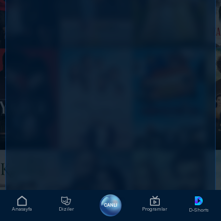
CANLI
Anasayfa
Diziler
Programlar
D-Shorts