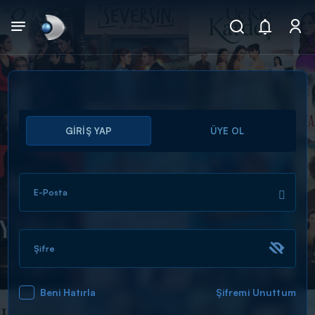
Arama
GİRİŞ YAP
ÜYE OL
muhteşem ikili
ARAMA SONUÇLARI
E-Posta
Şifre
Beni Hatırla
Şifremi Unuttum
DİĞER SONUÇLAR