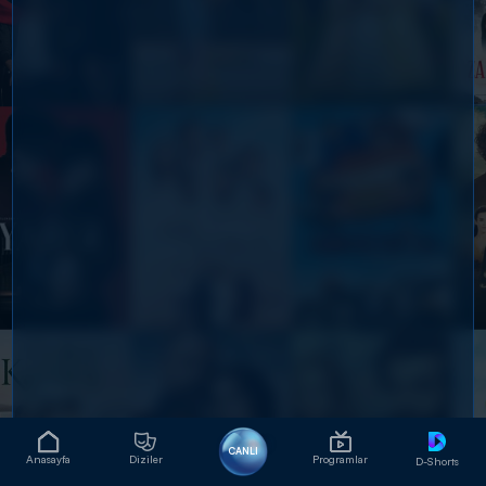
CANLI
Anasayfa
Diziler
Programlar
D-Shorts