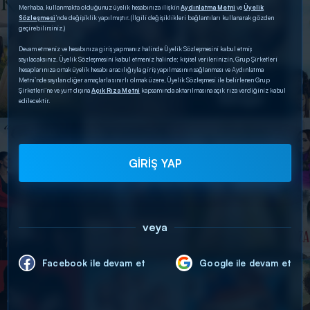
Merhaba, kullanmakta olduğunuz üyelik hesabınıza ilişkin
Aydınlatma Metni
ve
Üyelik
Sözleşmesi
’nde değişiklik yapılmıştır. (İlgili değişiklikleri bağlantıları kullanarak gözden
geçirebilirsiniz.)
Devam etmeniz ve hesabınıza giriş yapmanız halinde Üyelik Sözleşmesini kabul etmiş
sayılacaksınız. Üyelik Sözleşmesini kabul etmeniz halinde; kişisel verilerinizin, Grup Şirketleri
hesaplarınıza ortak üyelik hesabı aracılığıyla giriş yapılmasının sağlanması ve Aydınlatma
Metni’nde sayılan diğer amaçlarla sınırlı olmak üzere, Üyelik Sözleşmesi ile belirlenen Grup
Şirketleri’ne ve yurt dışına
Açık Rıza Metni
kapsamında aktarılmasına açık rıza verdiğiniz kabul
edilecektir.
GİRİŞ YAP
veya
Facebook ile devam et
Google ile devam et