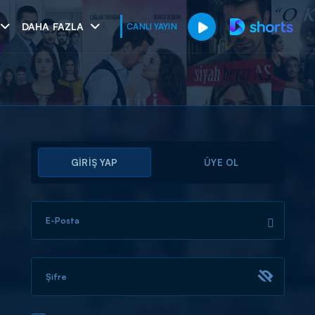
DAHA FAZLA
CANLI YAYIN
GİRİŞ YAP
ÜYE OL
E-Posta
muhteşem ikili
I
Şifre