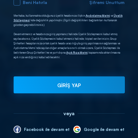
Beni Hatırla
Şifremi Unuttum
Merhaba, kullanmakta olduğunuz üyelik hesabınıza ilişkin
Aydınlatma Metni
ve
Üyelik
Sözleşmesi
’nde değişiklik yapılmıştır. (İlgili değişiklikleri bağlantıları kullanarak
gözden geçirebilirsiniz.)
Devam etmeniz ve hesabınıza giriş yapmanız halinde Üyelik Sözleşmesini kabul etmiş
sayılacaksınız. Üyelik Sözleşmesini kabul etmeniz halinde; kişisel verilerinizin, Grup
Şirketleri hesaplarınıza ortak üyelik hesabı aracılığıyla giriş yapılmasının sağlanması ve
Aydınlatma Metni’nde sayılan diğer amaçlarla sınırlı olmak üzere, Üyelik Sözleşmesi ile
belirlenen Grup Şirketleri’ne ve yurt dışına
Açık Rıza Metni
kapsamında aktarılmasına
açık rıza verdiğiniz kabul edilecektir.
GİRİŞ YAP
veya
Facebook ile devam et
Google ile devam et