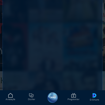
CANLI
Anasayfa
Diziler
Programlar
D-Shorts