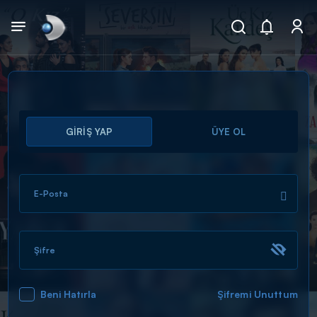
Arama
GİRİŞ YAP
ÜYE OL
muhteşem ikili
ARAMA SONUÇLARI
E-Posta
Şifre
Beni Hatırla
Şifremi Unuttum
DİĞER SONUÇLAR