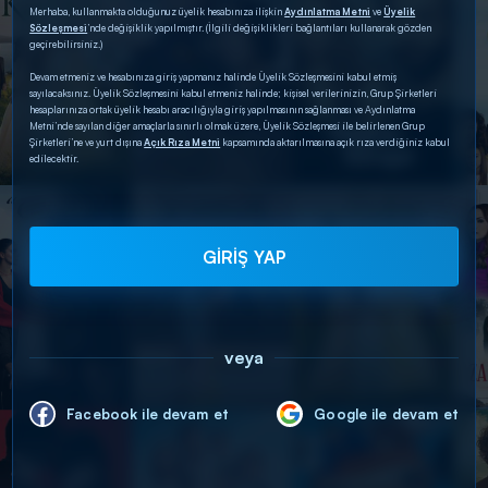
Merhaba, kullanmakta olduğunuz üyelik hesabınıza ilişkin
Aydınlatma Metni
ve
Üyelik
Sözleşmesi
’nde değişiklik yapılmıştır. (İlgili değişiklikleri bağlantıları kullanarak gözden
geçirebilirsiniz.)
Devam etmeniz ve hesabınıza giriş yapmanız halinde Üyelik Sözleşmesini kabul etmiş
sayılacaksınız. Üyelik Sözleşmesini kabul etmeniz halinde; kişisel verilerinizin, Grup Şirketleri
hesaplarınıza ortak üyelik hesabı aracılığıyla giriş yapılmasının sağlanması ve Aydınlatma
Metni’nde sayılan diğer amaçlarla sınırlı olmak üzere, Üyelik Sözleşmesi ile belirlenen Grup
Şirketleri’ne ve yurt dışına
Açık Rıza Metni
kapsamında aktarılmasına açık rıza verdiğiniz kabul
edilecektir.
GİRİŞ YAP
veya
Facebook ile devam et
Google ile devam et