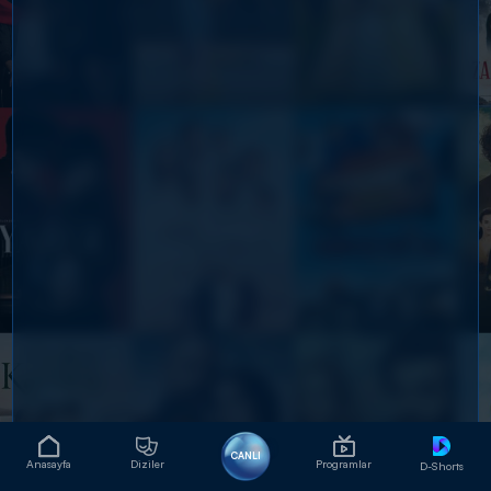
CANLI
Anasayfa
Diziler
Programlar
D-Shorts