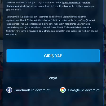
Merhaba, kullanmakta olduğunuz üyelik hesabınıza ilişkin
Aydınlatma Metni
ve
Üyelik
Sözleşmesi
’nde değişiklik yapılmıştır. (İlgili değişiklikleri bağlantıları kullanarak gözden
geçirebilirsiniz.)
Devam etmeniz ve hesabınıza giriş yapmanız halinde Üyelik Sözleşmesini kabul etmiş
sayılacaksınız. Üyelik Sözleşmesini kabul etmeniz halinde; kişisel verilerinizin, Grup Şirketleri
hesaplarınıza ortak üyelik hesabı aracılığıyla giriş yapılmasının sağlanması ve Aydınlatma
Metni’nde sayılan diğer amaçlarla sınırlı olmak üzere, Üyelik Sözleşmesi ile belirlenen Grup
Şirketleri’ne ve yurt dışına
Açık Rıza Metni
kapsamında aktarılmasına açık rıza verdiğiniz kabul
edilecektir.
GİRİŞ YAP
veya
Facebook ile devam et
Google ile devam et