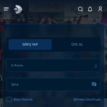
Arama
GİRİŞ YAP
ÜYE OL
muhteşem ikili
ARAMA SONUÇLARI
E-Posta
Şifre
Beni Hatırla
Şifremi Unuttum
DİĞER SONUÇLAR