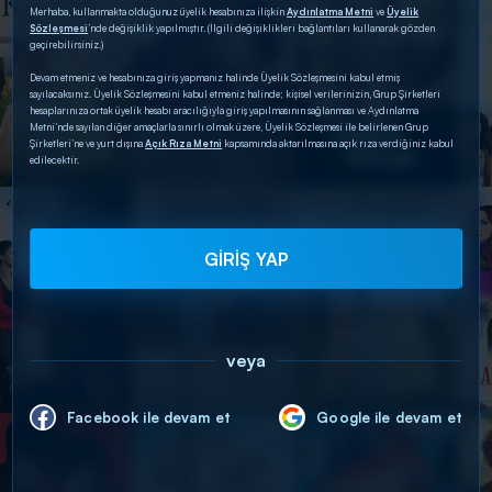
Merhaba, kullanmakta olduğunuz üyelik hesabınıza ilişkin
Aydınlatma Metni
ve
Üyelik
Sözleşmesi
’nde değişiklik yapılmıştır. (İlgili değişiklikleri bağlantıları kullanarak gözden
geçirebilirsiniz.)
Devam etmeniz ve hesabınıza giriş yapmanız halinde Üyelik Sözleşmesini kabul etmiş
sayılacaksınız. Üyelik Sözleşmesini kabul etmeniz halinde; kişisel verilerinizin, Grup Şirketleri
hesaplarınıza ortak üyelik hesabı aracılığıyla giriş yapılmasının sağlanması ve Aydınlatma
Metni’nde sayılan diğer amaçlarla sınırlı olmak üzere, Üyelik Sözleşmesi ile belirlenen Grup
Şirketleri’ne ve yurt dışına
Açık Rıza Metni
kapsamında aktarılmasına açık rıza verdiğiniz kabul
edilecektir.
GİRİŞ YAP
veya
Facebook ile devam et
Google ile devam et