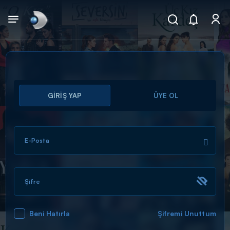
Arama
GİRİŞ YAP
ÜYE OL
muhteşem ikili
ARAMA SONUÇLARI
E-Posta
Şifre
Beni Hatırla
Şifremi Unuttum
DİĞER SONUÇLAR