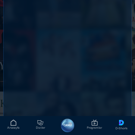
CANLI
Anasayfa
Diziler
Programlar
D-Shorts