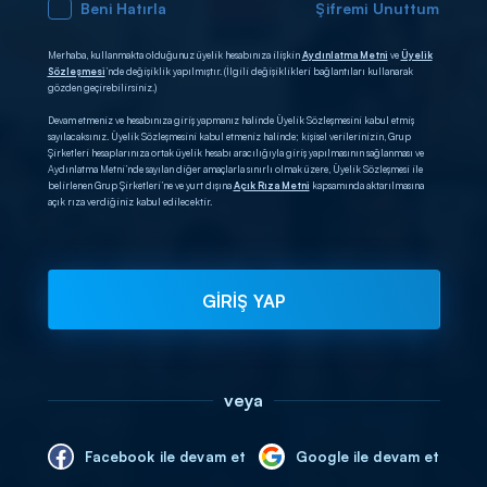
Beni Hatırla
Şifremi Unuttum
Merhaba, kullanmakta olduğunuz üyelik hesabınıza ilişkin
Aydınlatma Metni
ve
Üyelik
Sözleşmesi
’nde değişiklik yapılmıştır. (İlgili değişiklikleri bağlantıları kullanarak
gözden geçirebilirsiniz.)
Devam etmeniz ve hesabınıza giriş yapmanız halinde Üyelik Sözleşmesini kabul etmiş
sayılacaksınız. Üyelik Sözleşmesini kabul etmeniz halinde; kişisel verilerinizin, Grup
Şirketleri hesaplarınıza ortak üyelik hesabı aracılığıyla giriş yapılmasının sağlanması ve
Aydınlatma Metni’nde sayılan diğer amaçlarla sınırlı olmak üzere, Üyelik Sözleşmesi ile
belirlenen Grup Şirketleri’ne ve yurt dışına
Açık Rıza Metni
kapsamında aktarılmasına
açık rıza verdiğiniz kabul edilecektir.
GİRİŞ YAP
veya
Facebook ile devam et
Google ile devam et