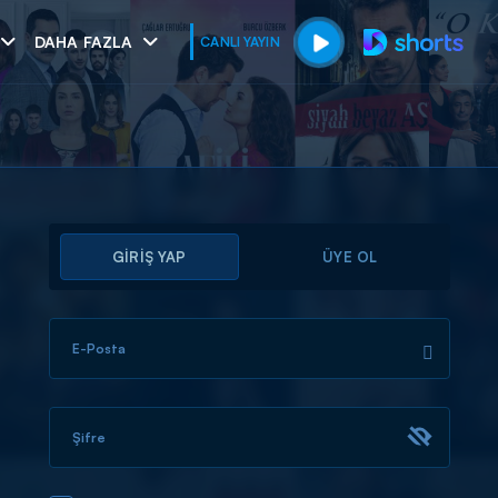
DAHA FAZLA
CANLI YAYIN
GİRİŞ YAP
ÜYE OL
E-Posta
muhteşem ikili
I
Şifre