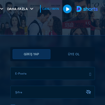
DAHA FAZLA
CANLI YAYIN
GİRİŞ YAP
ÜYE OL
E-Posta
muhteşem ikili
I
Şifre