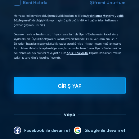
Beni Hatırla
Şifremi Unuttum
Merhaba, kullanmakta olduğunuz üyelik hesabınıza ilişkin
Aydınlatma Metni
ve
Üyelik
Sözleşmesi
’nde değişiklik yapılmıştır. (İlgili değişiklikleri bağlantıları kullanarak
gözden geçirebilirsiniz.)
Devam etmeniz ve hesabınıza giriş yapmanız halinde Üyelik Sözleşmesini kabul etmiş
sayılacaksınız. Üyelik Sözleşmesini kabul etmeniz halinde; kişisel verilerinizin, Grup
Şirketleri hesaplarınıza ortak üyelik hesabı aracılığıyla giriş yapılmasının sağlanması ve
Aydınlatma Metni’nde sayılan diğer amaçlarla sınırlı olmak üzere, Üyelik Sözleşmesi ile
belirlenen Grup Şirketleri’ne ve yurt dışına
Açık Rıza Metni
kapsamında aktarılmasına
açık rıza verdiğiniz kabul edilecektir.
GİRİŞ YAP
veya
Facebook ile devam et
Google ile devam et