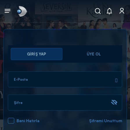
Arama
GİRİŞ YAP
ÜYE OL
muhteşem ikili
ARAMA SONUÇLARI
E-Posta
Şifre
Beni Hatırla
Şifremi Unuttum
DİĞER SONUÇLAR