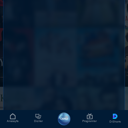
CANLI
Anasayfa
Diziler
Programlar
D-Shorts