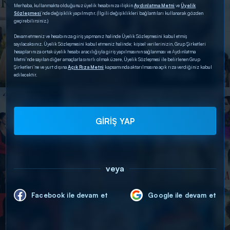
Merhaba, kullanmakta olduğunuz üyelik hesabınıza ilişkin
Aydınlatma Metni
ve
Üyelik
Sözleşmesi
’nde değişiklik yapılmıştır. (İlgili değişiklikleri bağlantıları kullanarak gözden
geçirebilirsiniz.)
Devam etmeniz ve hesabınıza giriş yapmanız halinde Üyelik Sözleşmesini kabul etmiş
sayılacaksınız. Üyelik Sözleşmesini kabul etmeniz halinde; kişisel verilerinizin, Grup Şirketleri
hesaplarınıza ortak üyelik hesabı aracılığıyla giriş yapılmasının sağlanması ve Aydınlatma
Metni’nde sayılan diğer amaçlarla sınırlı olmak üzere, Üyelik Sözleşmesi ile belirlenen Grup
Şirketleri’ne ve yurt dışına
Açık Rıza Metni
kapsamında aktarılmasına açık rıza verdiğiniz kabul
edilecektir.
GİRİŞ YAP
veya
Facebook ile devam et
Google ile devam et