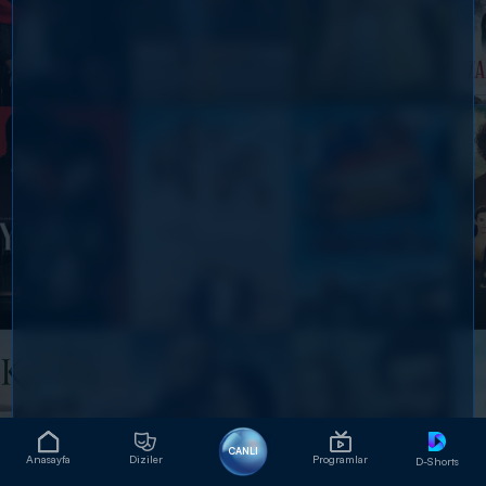
CANLI
Anasayfa
Diziler
Programlar
D-Shorts