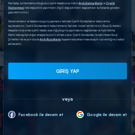
Merhaba, kullanmakta olduğunuz üyelik hesabınıza ilişkin
Aydınlatma Metni
ve
Üyelik
Sözleşmesi
’nde değişiklik yapılmıştır. (İlgili değişiklikleri bağlantıları kullanarak gözden
geçirebilirsiniz.)
Devam etmeniz ve hesabınıza giriş yapmanız halinde Üyelik Sözleşmesini kabul etmiş
sayılacaksınız. Üyelik Sözleşmesini kabul etmeniz halinde; kişisel verilerinizin, Grup Şirketleri
hesaplarınıza ortak üyelik hesabı aracılığıyla giriş yapılmasının sağlanması ve Aydınlatma
Metni’nde sayılan diğer amaçlarla sınırlı olmak üzere, Üyelik Sözleşmesi ile belirlenen Grup
Şirketleri’ne ve yurt dışına
Açık Rıza Metni
kapsamında aktarılmasına açık rıza verdiğiniz kabul
edilecektir.
GİRİŞ YAP
veya
Facebook ile devam et
Google ile devam et