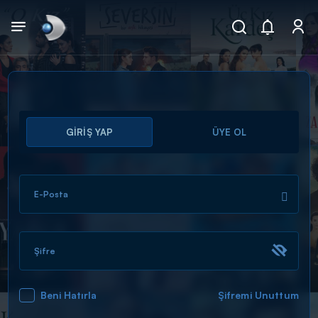
Arama
GİRİŞ YAP
ÜYE OL
muhteşem ikili
ARAMA SONUÇLARI
E-Posta
Şifre
Beni Hatırla
Şifremi Unuttum
DİĞER SONUÇLAR