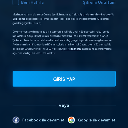
Beni Hatırla
Şifremi Unuttum
Merhaba, kullanmakta olduğunuz üyelik hesabınıza ilişkin
Aydınlatma Metni
ve
Üyelik
Sözleşmesi
’nde değişiklik yapılmıştır. (İlgili değişiklikleri bağlantıları kullanarak
gözden geçirebilirsiniz.)
Devam etmeniz ve hesabınıza giriş yapmanız halinde Üyelik Sözleşmesini kabul etmiş
sayılacaksınız. Üyelik Sözleşmesini kabul etmeniz halinde; kişisel verilerinizin, Grup
Şirketleri hesaplarınıza ortak üyelik hesabı aracılığıyla giriş yapılmasının sağlanması ve
Aydınlatma Metni’nde sayılan diğer amaçlarla sınırlı olmak üzere, Üyelik Sözleşmesi ile
belirlenen Grup Şirketleri’ne ve yurt dışına
Açık Rıza Metni
kapsamında aktarılmasına
açık rıza verdiğiniz kabul edilecektir.
GİRİŞ YAP
veya
Facebook ile devam et
Google ile devam et