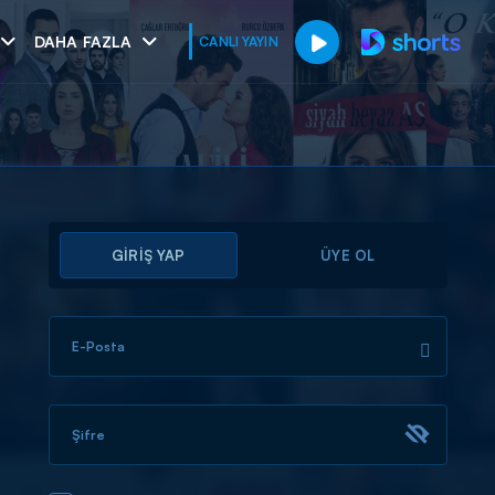
DAHA FAZLA
CANLI YAYIN
GİRİŞ YAP
ÜYE OL
E-Posta
muhteşem ikili
I
Şifre