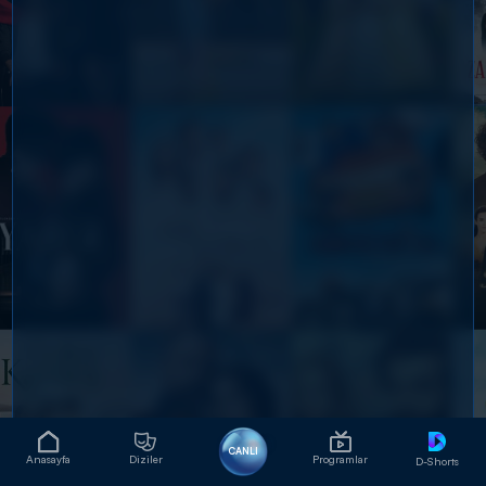
CANLI
Anasayfa
Diziler
Programlar
D-Shorts