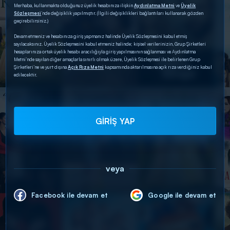
Merhaba, kullanmakta olduğunuz üyelik hesabınıza ilişkin
Aydınlatma Metni
ve
Üyelik
Sözleşmesi
’nde değişiklik yapılmıştır. (İlgili değişiklikleri bağlantıları kullanarak gözden
geçirebilirsiniz.)
Devam etmeniz ve hesabınıza giriş yapmanız halinde Üyelik Sözleşmesini kabul etmiş
sayılacaksınız. Üyelik Sözleşmesini kabul etmeniz halinde; kişisel verilerinizin, Grup Şirketleri
hesaplarınıza ortak üyelik hesabı aracılığıyla giriş yapılmasının sağlanması ve Aydınlatma
Metni’nde sayılan diğer amaçlarla sınırlı olmak üzere, Üyelik Sözleşmesi ile belirlenen Grup
Şirketleri’ne ve yurt dışına
Açık Rıza Metni
kapsamında aktarılmasına açık rıza verdiğiniz kabul
edilecektir.
GİRİŞ YAP
veya
Facebook ile devam et
Google ile devam et