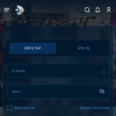
Arama
GİRİŞ YAP
ÜYE OL
muhteşem ikili
ARAMA SONUÇLARI
E-Posta
Şifre
Beni Hatırla
Şifremi Unuttum
DİĞER SONUÇLAR